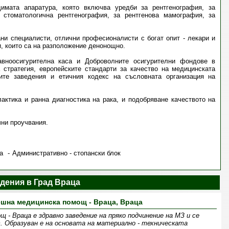
имата апаратура, която включва уредби за рентгенография, за
 стоматологична рентгенография, за рентгенова мамография, за
ни специалисти, отлични професионалисти с богат опит - лекари и
и, които са на разположение денонощно.
авноосигурителна каса и Доброволните осигурителни фондове в
 стратегия, европейските стандарти за качество на медицинската
ите заведения и етичния кодекс на съсловната организация на
актика и ранна диагностика на рака, и подобряване качеството на
чни проучвания.
а
Административно - стопански блок
дения в Град Враца
ешна медицинска помощ - Враца, Враца
- Враца е здравно заведение на пряко подчинение на МЗ и се
 Образуван е на основата на материално - техническата