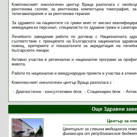
Комплексният онкологичен център Враца разполага с необход
рентгенова скопия, за рентгенова компютърна томография, за
телегаматерапия и за рентгенова терапия.
За здравето на пациентите се грижи екип от високо квалифицира
немедицински персонал, специалисти по здравни грижи и санитар
Лечебното заведение работи по договор с Националната здр
съответствие с принципите на Българската национална здравна
помощ, критериите и показателите за акредитация на лечебн
българските лекари.
Активно участва в регионални и национални програми за профил
живота.
Работи по национални и международни проекти и участва в клини
Комплексният онкологичен център Враца разполага с :
Диагностично - консултативен блок
Стационарен блок
Аптек
Още Здравни заве
Център за сп
Центърът за спешна медицинска помощ 
финансира от републиканския бюджет.