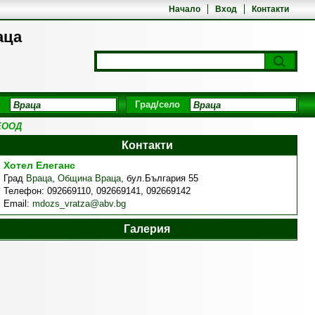
Начало
Вход
Контакти
аца
Град/село
ЕООД
Контакти
Хотел Елеганс
Град
Враца
,
Община Враца
,
бул.България 55
Телефон:
092669110, 092669141, 092669142
Email:
mdozs_vratza@abv.bg
Галерия