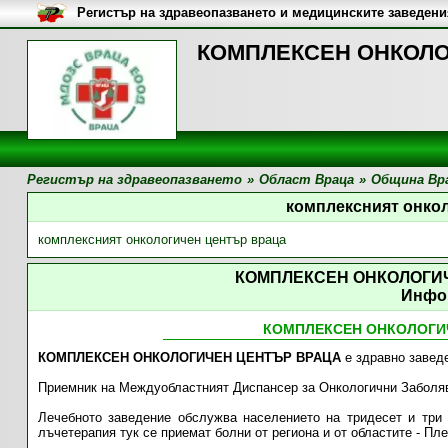
Регистър на здравеопазването и медицинските заведени
КОМПЛЕКСЕН ОНКОЛОГ
Регистър на здравеопазването
»
Област Враца
»
Община Вр
комплексният онко
комплексният онкологичен център враца
КОМПЛЕКСЕН ОНКОЛОГИЧ
Инфо
КОМПЛЕКСЕН ОНКОЛОГИЧ
КОМПЛЕКСЕН ОНКОЛОГИЧЕН ЦЕНТЪР ВРАЦА
е здравно заведе
Приемник на Междуобластният Диспансер за Онкологични Заболяв
Лечебното заведение обслужва населението на тридесет и три
лъчетерапия тук се приемат болни от региона и от областите - Пл