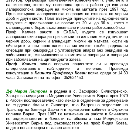
1993 год. Организира поливалентен (смесен) екип с участието и
на гинеколог, което му позволява пръв в района да извърши
лапароскопска операция на миома на матката през 1997 год.
Пръв извършва лапароскопска операция на ехинокок на черния
дроб и други кисти. Пръв въвежда принципите на еднодневната
хирургия с пролежаване не повече от 20 ч. до 36 ч., което е
съпроводено с бързо възстановяване и ранна работоспособност.
Проф. Калчев работи в СХБАЛ, където се извършват
лапароскопски операции при камъни на жлъчния мехур, кисти на
черния дроб, хернии и апендицит, миоми на матката, кисти на
яйчниците и при сраствания на маточните тръби; радикални
операции при хемороиди с ултразвуков апарат без рецидиви на
заболяването, миниинвазивни козметични операции и операции
при заболявания на щитовидната жлеза.
Проф. Калчев
лично оперира пациентите си и провежда
следоперативното наблюдение и лечение. Провежда
консултации в
Клиника Професор Коеви
всяка сряда от 14.30
часа. Записвания на телефон: 052634450.
Д-р Мария Петрова
е родена в с. Зафирово, Силистренско.
Завършва медицина в Медицински Университет Варна през 1979
г. Работи последователно като лекар в отделение за долекуване
на сърдечно болни в Силистра, във Вътрешно отделение на
Транспортна болница Варна и в гериатричен кабинет в Окръжна
болница Варна. През 1987 г.е назначена на работа в Клиниката
по ендокринология и болести на обмяната към Медицинския
Университет Варна под ръководството на проф.Лидия Коева,
където понастоящем е главен асистент.