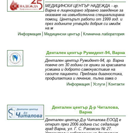
МEДИЦИНСКИ ЦЕНТЪР НАДЕЖДА - гр.
Варна е лицензирано здравно заведение за
оказване на извънболнична специализирана
помощ. Центърът работи от 1999 год. и
през годините утвърди добрия си имидж
на м
Информация
Медицински център
Клинична лаборатория
Дентален център Румидент-94, Варна
Дентален център Румидент-94, гр. Варна
повече от 30 години се грижи за красивата
усмивка и доброто самочувстивие на
своите пациенти. Предлага диагностика,
профилактика и лечение, пълна гама о
Информация
Услуги
Контакти
Дентален център Д-р Читалова,
Варна
Дентален център Д-р Читалова ЕООД е
открит през 2006 година със седалище
град Варна, ул. Г. С. Раковски № 27.