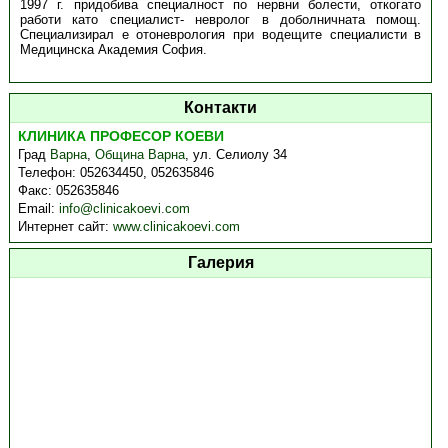
1997 г. придобива специалност по нервни болести, откогато
работи като специалист- невролог в доболничната помощ.
Специализирал е отоневрология при водещите специалисти в
Медицинска Академия София.
Контакти
КЛИНИКА ПРОФЕСОР КОЕВИ
Град
Варна
,
Община Варна
,
ул. Селиолу 34
Телефон:
052634450, 052635846
Факс:
052635846
Email:
info@clinicakoevi.com
Интернет сайт:
www.clinicakoevi.com
Галерия