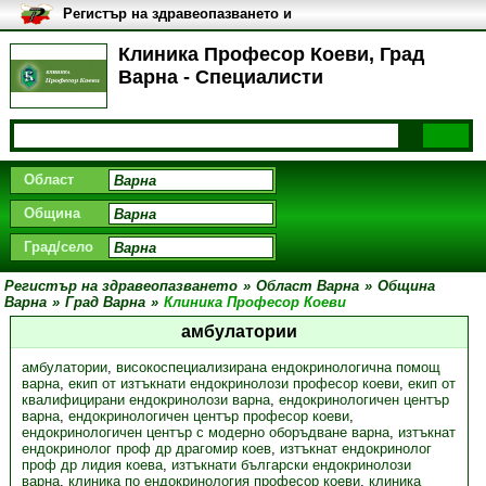
Регистър на здравеопазването и
медицинските заведения в
България
Клиника Професор Коеви, Град
Варна - Специалисти
Област
Община
Град/село
Регистър на здравеопазването
»
Област Варна
»
Община
Варна
»
Град Варна
»
Клиника Професор Коеви
амбулатории
амбулатории
,
високоспециализирана ендокринологична помощ
варна
,
екип от изтъкнати ендокринолози професор коеви
,
екип от
квалифицирани ендокринолози варна
,
ендокринологичен център
варна
,
ендокринологичен център професор коеви
,
ендокринологичен център с модерно оборъдване варна
,
изтъкнат
ендокринолог проф др драгомир коев
,
изтъкнат ендокринолог
проф др лидия коева
,
изтъкнати български ендокринолози
варна
,
клиника по ендокринология професор коеви
,
клиника