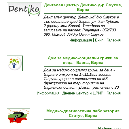
Дентален център Дентико д-р Смуков,
Варна
Дентален център “Дентико” д-р Смуков е
със седалище град Варна, ул. Хан Кубрат
2 (срещу мол Варна). Телефони за
записване на часове: Рецепция - 052/703
090, 052/504 367д-р Огнян Смуков
Информация
Екип
Галерия
Дом за медико-социални грижи за
деца - Варна, Варна
Дом за медико-социални грижи за деца -
Варна е открит на 17.11.1953 година.
Структуриран в системата на МЗ,
функционира на територията на
Варненска област. Домът разполага с 20
Информация
Дневен център и ЦРИР
Галерия
Медико-диагностична лаборатория
Статус, Варна
Информация