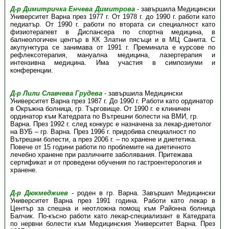
Д-р Димитричка Енчева Димитрова
- завършила Медицински
Университет Варна през 1977 г. От 1978 г. до 1990 г. работи като
педиатър. От 1990 г. работи по втората си специалност като
физиотерапевт в Диспансера по спортна медицина, в
балнеологичен център в КК Златни пясъци и в МЦ Санита. С
акупунктура се занимава от 1991 г. Преминала е курсове по
рефлексотерапия, мануална медицина, лазертерапия и
интензивна медицина. Има участия в симпозиуми и
конференции.
Д-р Лили Славчева Грудева
- завършила Медицински
Университет Варна през 1987 г. До 1990 г. Работи като ординатор
в Окръжна болница, гр. Търговище. От 1990 г. е клиничен
ординатор към Катедрата по Вътрешни болести на ВМИ, гр.
Варна. През 1992 г. след конкурс е назначена за лекар-диетолог
на ВУБ – гр. Варна. През 1996 г. придобива специалност по
Вътрешни болести, а през 2006 г. – по хранене и диететика.
Повече от 15 години работи по проблемите на диетичното
лечебно хранене при различните заболявания. Притежава
сертификат и от проведени обучения по гастроентерология и
хранене.
Д-р Дюкмеджиев
- роден в гр. Варна. Завършил Медицински
Университет Варна през 1991 година. Работи като лекар в
Център за спешна и неотложна помощ към Районна болница
Балчик. По-късно работи като лекар-специализант в Катедрата
по нервни болести към Медицинския Университет Варна. През