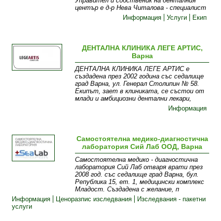
Управител и собственик на денталния
център е д-р Нева Читалова - специалист
Информация
Услуги
Екип
ДЕНТАЛНА КЛИНИКА ЛЕГЕ АРТИС,
Варна
ДЕНТАЛНА КЛИНИКА ЛЕГЕ АРТИС е
създадена през 2002 година със седалище
град Варна, ул. Генерал Столипин № 58.
Екипът, зает в клиниката, се състои от
млади и амбициозни дентални лекари,
Информация
Самостоятелна медико-диагностична
лаборатория Сий Лаб ООД, Варна
Самостоятелна медико - диагностична
лаборатория Сий Лаб отваря врати през
2008 год. със седалище град Варна, бул.
Република 15, ет. 1, медицински комплекс
Младост. Създадена с желание, п
Информация
Ценоразпис изследвания
Изследвания - пакетни
услуги