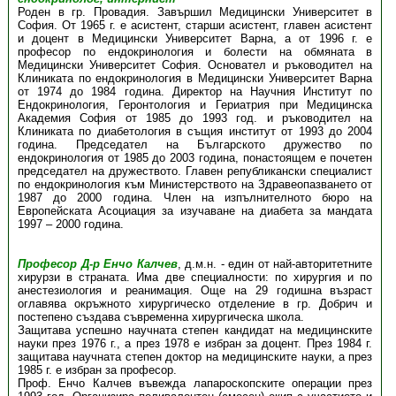
Роден в гр. Провадия. Завършил Медицински Университет в
София. От 1965 г. е асистент, старши асистент, главен асистент
и доцент в Медицински Университет Варна, а от 1996 г. е
професор по ендокринология и болести на обмяната в
Медицински Университет София. Основател и ръководител на
Клиниката по ендокринология в Медицински Университет Варна
от 1974 до 1984 година. Директор на Научния Институт по
Ендокринология, Геронтология и Гериатрия при Медицинска
Академия София от 1985 до 1993 год. и ръководител на
Клиниката по диабетология в същия институт от 1993 до 2004
година. Председател на Българското дружество по
ендокринология от 1985 до 2003 година, понастоящем е почетен
председател на дружеството. Главен републикански специалист
по ендокринология към Министерството на Здравеопазването от
1987 до 2000 година. Член на изпълнителното бюро на
Европейската Асоциация за изучаване на диабета за мандата
1997 – 2000 година.
Професор Д-р Енчо Калчев
, д.м.н. - един от най-авторитетните
хирурзи в страната. Има две специалности: по хирургия и по
анестезиология и реанимация. Още на 29 годишна възраст
оглавява окръжното хирургическо отделение в гр. Добрич и
постепено създава съвременна хирургическа школа.
Защитава успешно научната степен кандидат на медицинските
науки през 1976 г., а през 1978 е избран за доцент. През 1984 г.
защитава научната степен доктор на медицинските науки, а през
1985 г. е избран за професор.
Проф. Енчо Калчев въвежда лапароскопските операции през