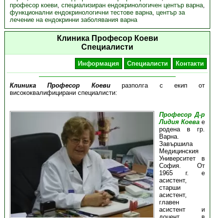
професор коеви
,
специализиран ендокринологичен център варна
,
функционални ендокринологични тестове варна
,
център за
лечение на ендокринни заболявания варна
Клиника Професор Коеви
Специалисти
Информация
Специалисти
Контакти
Клиника Професор Коеви
разполга с екип от
висококвалифицирани специалисти:
Професор Д-р
Лидия Коева
е
родена в гр.
Варна.
Завършила
Медицинския
Университет в
София. От
1965 г. е
асистент,
старши
асистент,
главен
асистент и
доцент в