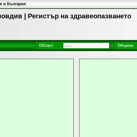
я в България
ловдив | Регистър на здравеопазването
Област
Община