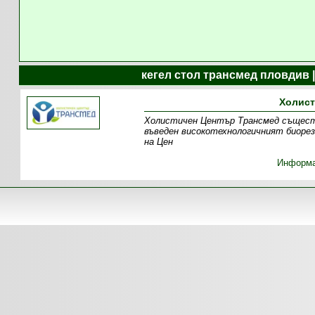
кегел стол трансмед пловдив 
Холист
Холистичен Център Трансмед съществу
въведен високотехнологичният биорез
на Цен
Информ