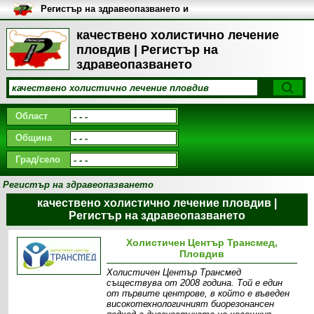
Регистър на здравеопазването и
медицинските заведения в
България
качествено холистично лечение
пловдив | Регистър на
здравеопазването
Област
Община
Град/село
Регистър на здравеопазването
качествено холистично лечение пловдив |
Регистър на здравеопазването
Холистичен Център Трансмед,
Пловдив
Холистичен Център Трансмед
съществува от 2008 година. Той е един
от първите центрове, в който е въведен
високотехнологичният биорезонансен