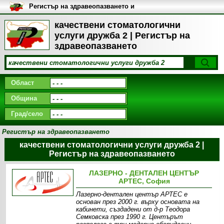
Регистър на здравеопазването и
медицинските заведения в
България
качествени стоматологични
услуги дружба 2 | Регистър на
здравеопазването
Област
Община
Град/село
Регистър на здравеопазването
качествени стоматологични услуги дружба 2 |
Регистър на здравеопазването
ЛАЗЕРНО - ДЕНТАЛЕН ЦЕНТЪР
АРТЕС, София
Лазерно-дентален център АРТЕС е
основан през 2000 г. върху основата на
кабинети, създадени от д-р Теодора
Семковска през 1990 г. Центърът