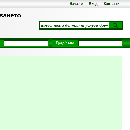
Начало
Вход
Контакти
зването
Град/село