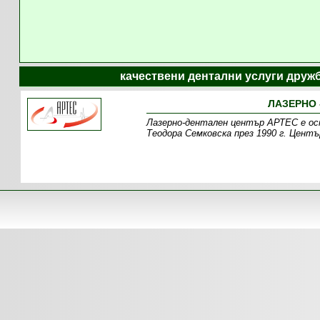
качествени дентални услуги дружб
ЛАЗЕРНО 
Лазерно-дентален център АРТЕС е осно
Теодора Семковска през 1990 г. Цент