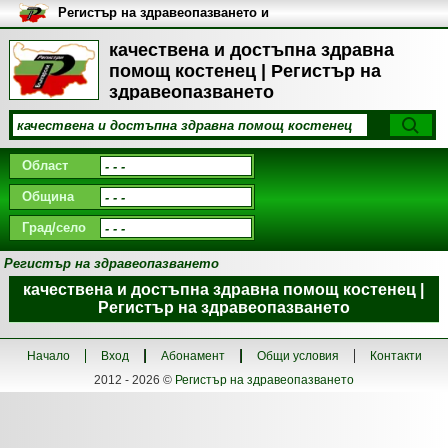
Регистър на здравеопазването и
медицинските заведения в
България
качествена и достъпна здравна
помощ костенец | Регистър на
здравеопазването
Област
Община
Град/село
Регистър на здравеопазването
качествена и достъпна здравна помощ костенец |
Регистър на здравеопазването
Начало
Вход
Абонамент
Общи условия
Контакти
2012 - 2026 ©
Регистър на здравеопазването