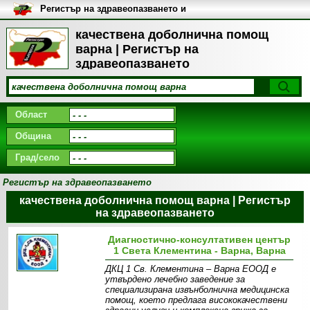
Регистър на здравеопазването и
медицинските заведения в
България
качествена доболнична помощ
варна | Регистър на
здравеопазването
Област
Община
Град/село
Регистър на здравеопазването
качествена доболнична помощ варна | Регистър
на здравеопазването
Диагностично-консултативен център
1 Света Клементина - Варна, Варна
ДКЦ 1 Св. Клементина – Варна ЕООД е
утвърдено лечебно заведение за
специализирана извънболнична медицинска
помощ, което предлага висококачествени