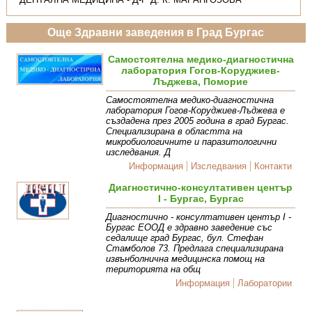
Още Здравни заведения в Град Бургас
Самостоятелна медико-диагностична
лаборатория Гогов-Коруджиев-
Лъджева, Поморие
Самостоятелна медико-диагностична
лаборатория Гогов-Коруджиев-Лъджева е
създадена през 2005 година в град Бургас.
Специализирана в областта на
микробиологичните и паразитологични
изследвания. Д
Информация
Изследвания
Контакти
Диагностично-консултативен център
I - Бургас, Бургас
Диагностично - консултативен център І -
Бургас ЕООД е здравно заведение със
седалище град Бургас, бул. Стефан
Стамболов 73. Предлага специализирана
извънболнична медицинска помощ на
територията на общ
Информация
Лаборатории