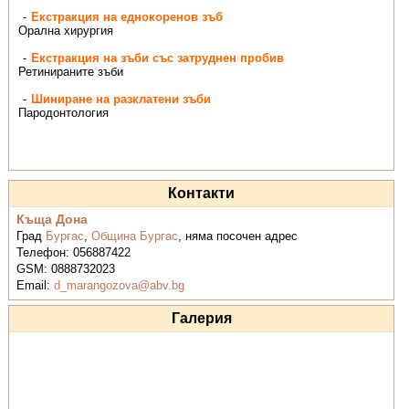
Екстракция на еднокоренов зъб
Орална хирургия
Екстракция на зъби със затруднен пробив
Ретинираните зъби
Шиниране на разклатени зъби
Пародонтология
Контакти
Къща Дона
Град
Бургас
,
Община Бургас
,
няма посочен адрес
Телефон:
056887422
GSM:
0888732023
Email:
d_marangozova@abv.bg
Галерия