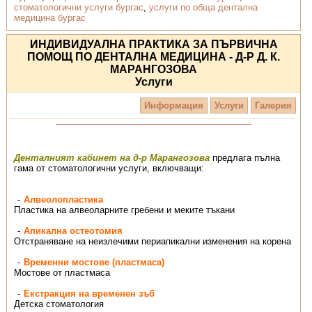
стоматологични услуги бургас
,
услуги по обща дентална
медицина бургас
ИНДИВИДУАЛНА ПРАКТИКА ЗА ПЪРВИЧНА
ПОМОЩ ПО ДЕНТАЛНА МЕДИЦИНА - Д-Р Д. К.
МАРАНГОЗОВА
Услуги
Информация
Услуги
Галерия
Денталният кабинет на д-р Марангозова
предлага пълна
гама от стоматологични услуги, включващи:
Алвеолопластика
Пластика на алвеоларните гребени и меките тъкани
Апикална остеотомия
Отстраняване на неизлечими периапикални изменения на корена
Временни мостове (пластмаса)
Мостове от пластмаса
Екстракция на временен зъб
Детска стоматология