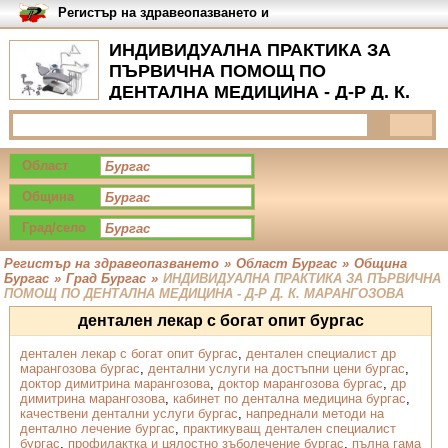
Регистър на здравеопазването и
медицинските заведения в
България
ИНДИВИДУАЛНА ПРАКТИКА ЗА
ПЪРВИЧНА ПОМОЩ ПО
ДЕНТАЛНА МЕДИЦИНА - Д-Р Д. К.
МАРАНГОЗОВА, Град Бургас -
Услуги
Област
Община
Град/село
Регистър на здравеопазването
»
Област Бургас
»
Община
Бургас
»
Град Бургас
»
ИНДИВИДУАЛНА ПРАКТИКА ЗА ПЪРВИЧНА
ПОМОЩ ПО ДЕНТАЛНА МЕДИЦИНА - Д-Р Д. К. МАРАНГОЗОВА
дентален лекар с богат опит бургас
дентален лекар с богат опит бургас
,
дентален специалист др
марангозова бургас
,
дентални услуги на достъпни цени бургас
,
доктор димитрина марангозова
,
доктор марангозова бургас
,
др
димитрина марангозова
,
кабинет по дентална медицина бургас
,
качествени дентални услуги бургас
,
напреднали методи на
дентално лечение бургас
,
практикуващ дентален специалист
бургас
,
профилактка и цялостно зъболечение бургас
,
пълна гама