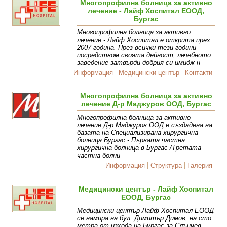
Многопрофилна болница за активно
лечение - Лайф Хоспитал ЕООД,
Бургас
Многопрофилна болница за активно
лечение - Лайф Хоспитал е открита през
2007 година. През всички тези години
посредством своята дейност, лечебното
заведение затвърди добрия си имидж н
Информация
Медицински център
Контакти
Многопрофилна болница за активно
лечение Д-р Маджуров ООД, Бургас
Многопрофилна болница за активно
лечение Д-р Маджуров ООД е създадена на
базата на Специализирана хирургична
болница Бургас - Първата частна
хирургична болница в Бургас /Третата
частна болни
Информация
Структура
Галерия
Медицински център - Лайф Хоспитал
ЕООД, Бургас
Медицински център Лайф Хоспитал ЕООД
се намира на бул. Димитър Димов, на сто
метра от изхода на Бургас за Слънчев