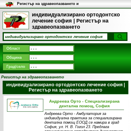
Регистър на здравеопазването и
медицинските заведения в
България
индивидуализирано ортодонтско
лечение софия | Регистър на
здравеопазването
Област
Община
Град/село
Регистър на здравеопазването
индивидуализирано ортодонтско лечение софия |
Регистър на здравеопазването
Андреева Орто - Специализирана
дентална помощ, София
Андреева Орто - Амбулатория за
индивидуална практика за специализирана
дентална помощ ЕООД се намира в град
София, ул. Н. В. Гогол 23. Предлага