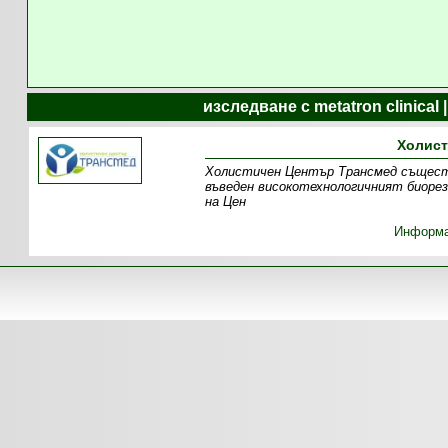
изследване с metatron clinica
Холист
Холистичен Център Трансмед съществу
въведен високотехнологичният биорез
на Цен
Информ