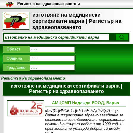
Регистър на здравеопазването и
медицинските заведения в
България
изготвяне на медицински
сертификати варна | Регистър на
здравеопазването
Област
Община
Град/село
Регистър на здравеопазването
изготвяне на медицински сертификати варна |
Регистър на здравеопазването
АМЦСМП Надежда ЕООД, Варна
МEДИЦИНСКИ ЦЕНТЪР НАДЕЖДА - гр.
Варна е лицензирано здравно заведение за
оказване на извънболнична специализирана
помощ. Центърът работи от 1999 год. и
през годините утвърди добрия си имидж
на м