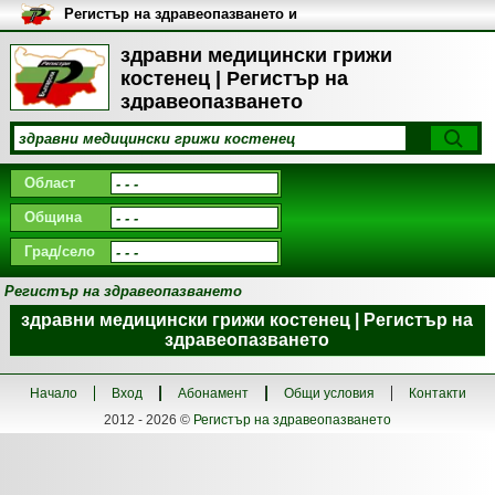
Регистър на здравеопазването и
медицинските заведения в
България
здравни медицински грижи
костенец | Регистър на
здравеопазването
Област
Община
Град/село
Регистър на здравеопазването
здравни медицински грижи костенец | Регистър на
здравеопазването
Начало
Вход
Абонамент
Общи условия
Контакти
2012 - 2026 ©
Регистър на здравеопазването