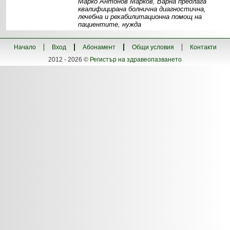
Марко Антонов Марков, Варна предлага
квалифицирана болнична диагностична,
лечебна и рехабилитационна помощ на
пациентите, нужда
Информация
Структура
Контакти
Начало
Вход
Абонамент
Общи условия
Контакти
2012 - 2026 ©
Регистър на здравеопазването