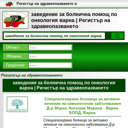
Регистър на здравеопазването и
медицинските заведения в
България
заведение за болнична помощ по
онкология варна | Регистър на
здравеопазването
Област
Община
Град/село
Регистър на здравеопазването
заведение за болнична помощ по онкология
варна | Регистър на здравеопазването
Специализирана болница за активно
лечение на онкологични заболявания
Д-р Марко Антонов Марков - Варна
ЕООД, Варна
Специализирана болница за активно
лечение на онкологични заболявания Д-р