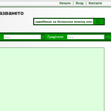
Начало
Вход
Контакти
пазването
Град/село