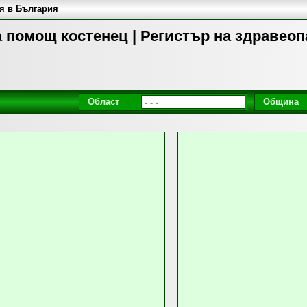
я в България
 помощ костенец | Регистър на здравео
Област
Община