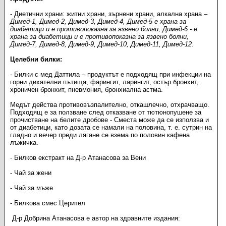
- Диетични храни: житни храни, зърнени храни, алкална храна –
Димед-1, Димед-2, Димед-3, Димед-4, Димед-5 е храна за
диабетици и е противопоказна за язвено болни, Димед-6 - е
храна за диабетици и е противопоказна за язвено болни,
Димед-7, Димед-8, Димед-9, Димед-10, Димед-11, Димед-12.
Целебни билки:
- Билки с мед Даттила – продуктът е подходящ при инфекции на
горни дихателни пътища, фарингит, ларингит, остър бронхит,
хроничен бронхит, пневмония, бронхиална астма.
Медът действа противовъзпалително, откашлечно, отхрачващо.
Подходящ е за ползване след отказване от тютюнопушене за
прочистване на белите дробове - Сместа може да се използва и
от диабетици, като дозата се намали на половина, т. е. сутрин на
гладно и вечер преди лягане се взема по половин кафена
лъжичка.
- Билков екстракт на Д-р Атанасова за Вени
- Чай за жени
- Чай за мъже
- Билкова смес Церител
Д-р Добрина Атанасова е автор на здравните издания: