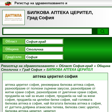
Регистър на здравеопазването и
медицинските заведения в
България
БИЛКОВА АПТЕКА ЦЕРИТЕЛ,
Град София
Област
Община
Град/село
Регистър на здравеопазването
»
Област София-град
»
Община
Столична
»
Град София
»
БИЛКОВА АПТЕКА ЦЕРИТЕЛ
аптека церител софия
аптека церител софия
,
реномирана билкова аптека софия
,
разнообразие от полезни зърнени закуски
,
разнообразие от
житни храни софия
,
разнообразие от диетични храни софия
,
продажба на чай за мъже софия
,
продажба на чай за жени
софия
,
продажба на целебни билки софия
,
най голямата
билкова аптека в софия
,
най богатата билкова аптека в софия
,
ет даттила добрина атанасова тилева
,
билкова смес церител
,
билкова аптека церител
,
церител