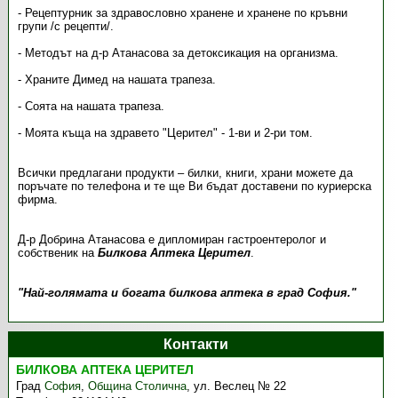
- Рецептурник за здравословно хранене и хранене по кръвни
групи /с рецепти/.
- Методът на д-р Атанасова за детоксикация на организма.
- Храните Димед на нашата трапеза.
- Соята на нашата трапеза.
- Моята къща на здравето "Церител" - 1-ви и 2-ри том.
Всички предлагани продукти – билки, книги, храни можете да
поръчате по телефона и те ще Ви бъдат доставени по куриерска
фирма.
Д-р Добрина Атанасова е дипломиран гастроентеролог и
собственик на
Билкова Аптека Церител
.
"Най-голямата и богата билкова аптека в град София."
Контакти
БИЛКОВА АПТЕКА ЦЕРИТЕЛ
Град
София
,
Община Столична
,
ул. Веслец № 22