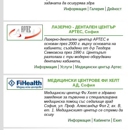
задачата да осигурява здра
Информация
Галерия
Дейност
ЛАЗЕРНО - ДЕНТАЛЕН ЦЕНТЪР
АРТЕС, София
Лазерно-дентален център АРТЕС е
основан през 2000 г. върху основата на
кабинети, създадени от д-р Теодора
Семковска през 1990 г. Центърът
разполага с три модерно оборудвани
дентални кабинета,
Информация
Услуги
Медицински център Артес
МЕДИЦИНСКИ ЦЕНТРОВЕ ФИ ХЕЛТ
АД, София
Медицински център Фи Хелт е здравно
заведение за първична и специализирана
медицинска помощ със седалище град
София, ул. Проф. Александър Фол 2, вх. В,
ет. 1. Медицинският център се стреми да
осигу
Информация
Кабинети
Екип