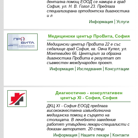
дентална помощ ЕООД се намира в град
София, ул. Н. В. Гогол 23. Предлага
специализирана ортодонтска диагностика
и л
Информация
Услуги
Медицински център ПроВита, София
Медицински център ПроВита 22 е със
седалище град София, кв. Овча Купел, ул.
Монтевидео 66. Центърът за образна
диагностика ПроВита e резултат от
съвместен международен проект.
Информация
Изследвания
Консултации
Диагностично - консултативен
център XI - София, София
ДКЦ XI - София ЕООД предлага
висококачествена извънболнична
медицинска помощ в сърцето на
столицата. В лечебното заведение
работят утвърдени лекари-специалисти с
доказан авторитет. 20 специ
Информация
Нашите лекари
Контакти