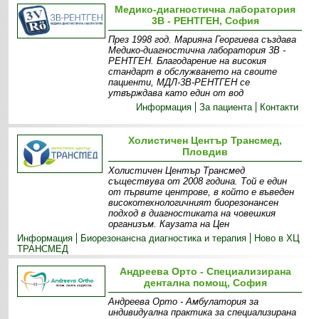
Медико-диагностична лаборатория
3В - РЕНТГЕН, София
През 1998 год. Марияна Георгиева създава
Медико-диагностична лаборатория 3В -
РЕНТГЕН. Благодарение на високия
стандарт в обслужването на своите
пациенти, МДЛ-3В-РЕНТГЕН се
утвърждава като един от вод
Информация
За пациента
Контакти
Холистичен Център Трансмед,
Пловдив
Холистичен Център Трансмед
съществува от 2008 година. Той е един
от първите центрове, в който е въведен
високотехнологичният биорезонансен
подход в диагностиката на човешкия
организъм. Каузата на Цен
Информация
Биорезонансна диагностика и терапия
Ново в ХЦ
ТРАНСМЕД
Андреева Орто - Специализирана
дентална помощ, София
Андреева Орто - Амбулатория за
индивидуална практика за специализирана