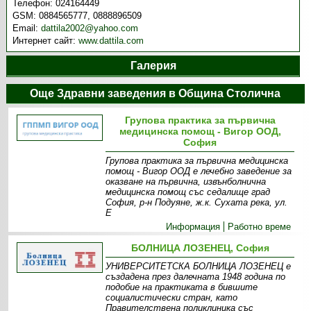
Телефон:
024164449
GSM:
0884565777, 0888896509
Email:
dattila2002@yahoo.com
Интернет сайт:
www.dattila.com
Галерия
Още Здравни заведения в Община Столична
Групова практика за първична
медицинска помощ - Вигор ООД,
София
Групова практика за първична медицинска
помощ - Вигор ООД е лечебно заведение за
оказване на първична, извънболнична
медицинска помощ със седалище град
София, р-н Подуяне, ж.к. Сухата река, ул.
Е
Информация
Работно време
БОЛНИЦА ЛОЗЕНЕЦ, София
УНИВЕРСИТЕТСКА БОЛНИЦА ЛОЗЕНЕЦ е
създадена през далечната 1948 година по
подобие на практиката в бившите
социалистически стран, като
Правителствена поликлиника със