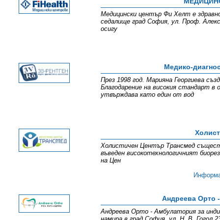
МЕДИЦИНС
Медицински център Фи Хелт е здравно
седалище град София, ул. Проф. Алекс
осигу
Медико-диагнос
През 1998 год. Марияна Георгиева съ
Благодарение на високия стандарт в
утвърждава като един от вод
Холист
Холистичен Център Трансмед съществу
въведен високотехнологичният биорез
на Цен
Информ
Андреева Орто 
Андреева Орто - Амбулатория за инд
намира в град София, ул. Н. В. Гогол