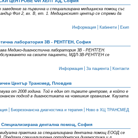
КИ ЦЕНТРОВЕ ФИ ХЕЛТ АД, София
 заведение за първична и специализирана медицинска помощ със
андър Фол 2, вх. В, ет. 1. Медицинският център се стреми да
Информация
Кабинети
Екип
тична лаборатория 3В - РЕНТГЕН, София
здава Медико-диагностична лаборатория 3В - РЕНТГЕН.
 обслужването на своите пациенти, МДЛ-3В-РЕНТГЕН се
Информация
За пациента
Контакти
ичен Център Трансмед, Пловдив
ва от 2008 година. Той е един от първите центрове, в който е
онансен подход в диагностиката на човешкия организъм. Каузата
ация
Биорезонансна диагностика и терапия
Ново в ХЦ ТРАНСМЕД
- Специализирана дентална помощ, София
ивидуална практика за специализирана дентална помощ ЕООД се
 23. Предлага специализирана ортодонтска диагностика и л