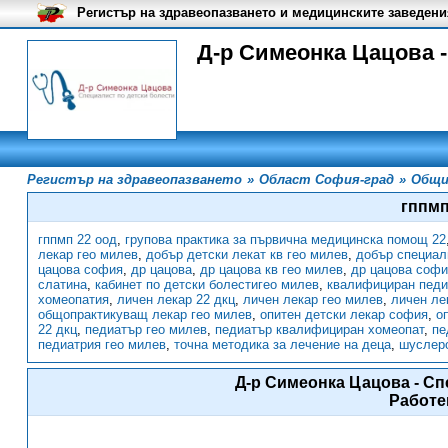
Регистър на здравеопазването и медицинските заведени
Д-р Симеонка Цацова -
Регистър на здравеопазването
»
Област София-град
»
Общи
гппмп
гппмп 22 оод
,
групова практика за първична медицинска помощ 22
лекар гео милев
,
добър детски лекат кв гео милев
,
добър специал
цацова софия
,
др цацова
,
др цацова кв гео милев
,
др цацова софи
слатина
,
кабинет по детски болестигео милев
,
квалифициран педи
хомеопатия
,
личен лекар 22 дкц
,
личен лекар гео милев
,
личен ле
общопрактикуващ лекар гео милев
,
опитен детски лекар софия
,
о
22 дкц
,
педиатър гео милев
,
педиатър квалифициран хомеопат
,
пе
педиатрия гео милев
,
точна методика за лечение на деца
,
шуслеро
Д-р Симеонка Цацова - Сп
Работе