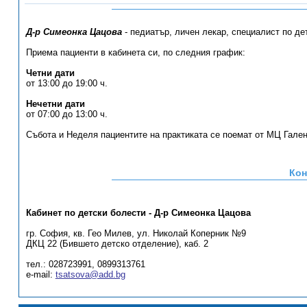
Д-р Симеонка Цацова
- педиатър, личен лекар, специалист по де
Приема пациенти в кабинета си, по следния график:
Четни дати
от 13:00 до 19:00 ч.
Нечетни дати
от 07:00 до 13:00 ч.
Събота и Неделя пациентите на практиката се поемат от МЦ Гален 
Кон
Кабинет по детски болести - Д-р Симеонка Цацова
гр. София, кв. Гео Милев, ул. Николай Коперник №9
ДКЦ 22 (Бившето детско отделение), каб. 2
тел.: 028723991, 0899313761
e-mail:
tsatsova@add.bg