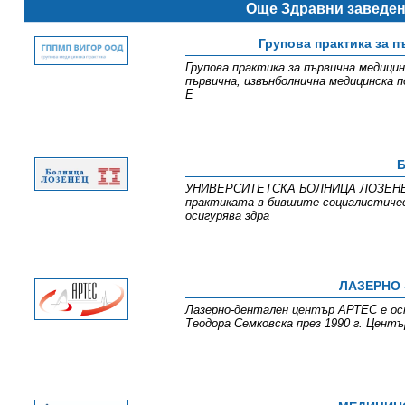
Още Здравни заведе
Групова практика за 
Групова практика за първична медицин
първична, извънболнична медицинска п
Е
УНИВЕРСИТЕТСКА БОЛНИЦА ЛОЗЕНЕЦ е 
практиката в бившите социалистичес
осигурява здра
ЛАЗЕРНО 
Лазерно-дентален център АРТЕС е осно
Теодора Семковска през 1990 г. Цент