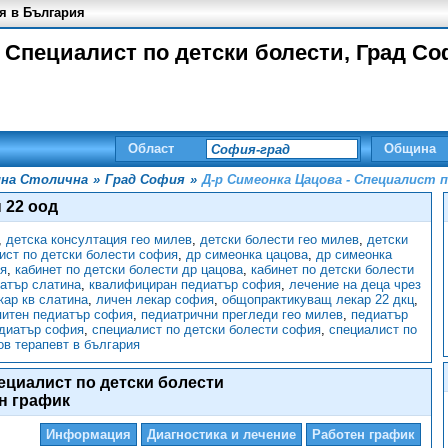
я в България
 Специалист по детски болести, Град Со
Област
Община
на Столична
»
Град София
»
Д-р Симеонка Цацова - Специалист 
 22 оод
,
детска консултация гео милев
,
детски болести гео милев
,
детски
ист по детски болести софия
,
др симеонка цацова
,
др симеонка
я
,
кабинет по детски болести др цацова
,
кабинет по детски болести
атър слатина
,
квалифициран педиатър софия
,
лечение на деца чрез
кар кв слатина
,
личен лекар софия
,
общопрактикуващ лекар 22 дкц
,
питен педиатър софия
,
педиатрични прегледи гео милев
,
педиатър
диатър софия
,
специалист по детски болести софия
,
специалист по
в терапевт в българия
ециалист по детски болести
н график
Информация
Диагностика и лечение
Работен график