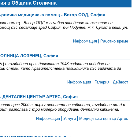
ния в Община Столична
първична медицинска помощ - Вигор ООД, София
ска помощ - Вигор ООД е лечебно заведение за оказване на
омощ със седалище град София, р-н Подуяне, ж.к. Сухата река, ул.
Информация
Работно време
БОЛНИЦА ЛОЗЕНЕЦ, София
създадена през далечната 1948 година по подобие на
ки стран, като Правителствена поликлиника със задачата да
Информация
Галерия
Дейност
- ДЕНТАЛЕН ЦЕНТЪР АРТЕС, София
ван през 2000 г. върху основата на кабинети, създадени от д-р
ърът разполага с три модерно оборудвани дентални кабинета,
Информация
Услуги
Медицински център Артес