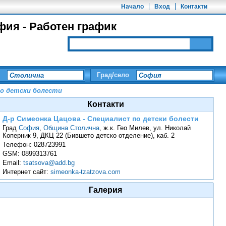
Начало
Вход
Контакти
фия - Работен график
Град/село
по детски болести
Контакти
Д-р Симеонка Цацова - Специалист по детски болести
Град
София
,
Община Столична
,
ж.к. Гео Милев, ул. Николай
Коперник 9, ДКЦ 22 (Бившето детско отделение), каб. 2
Телефон:
028723991
GSM:
0899313761
Email:
tsatsova@add.bg
Интернет сайт:
simeonka-tzatzova.com
Галерия