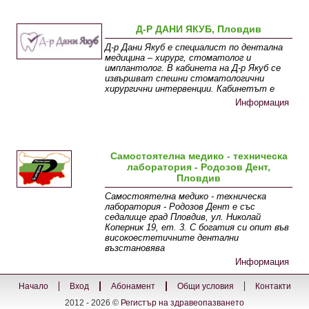
Д-Р ДАНИ ЯКУБ, Пловдив
Д-р Дани Якуб е специалист по дентална
медицина – хирург, стоматолог и
имплантолог. В кабинета на Д-р Якуб се
извършват спешни стоматологични
хирургични интервенции. Кабинетът е
Информация
Самостоятелна медико - техническа
лаборатория - Родозов Дент,
Пловдив
Самостоятелна медико - техническа
лаборатория - Родозов Дент е със
седалище град Пловдив, ул. Николай
Коперник 19, ет. 3. С богатия си опит във
високоестетичните дентални
възстановява
Информация
Начало
Вход
Абонамент
Общи условия
Контакти
2012 - 2026 ©
Регистър на здравеопазването