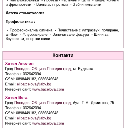
Металокерамика
Протези - частични и цели
Моделноляти
и фрезпротези
Валпласт протези
Зъбни импланти
Детска стоматология
Профилактика :
Професионална хигиена
Почистване с ултразвук, полиране,
air-flow
Флуоризиране
Запечатване фисури
Шини за
бруксизъм, спортни шини
Контакти
Хотел Аполон
Град
Пловдив
,
Община Пловдив-град
,
м. Буджака
Телефон:
032642094
GSM:
0898449182, 0886846648
Email:
elibatcelova@abv.bg
Интернет сайт:
www.bacelova.com
Хотел Вега
Град
Пловдив
,
Община Пловдив-град
,
бул. Г. М. Димитров, 75
Телефон:
032642094
GSM:
0898449182, 0886846648
Email:
elibatcelova@abv.bg
Интернет сайт:
www.bacelova.com