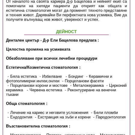
От началото на своята кариера Д-р Бацелова и нейният екип са
помогнали на хиляди пациенти да открият как общата и
естетична стоматология могат да променят тяхното представяне
и техния живот. Дарявайки Ви перфектната нова усмивка, Вие да
получите вълнуващ нов живот, увереност и успех.
ДЕЙНОСТ
Дентален център - Д-р Ели Бацелова предлага :
Цялостна промяна на усмивката
Обезболяване при всички лечебни процедури
Естетична/Козметична стоматология :
Бяла естетика
Избелване
Бондинг
Керамични и
фотополимерни инлеи,онлеи
Порцеланови фасети
Порцеланови корони и мостове
Металокерамика
Цирконий
керамика
Червена естетика
Реконтуриране на венечни
тъкани
Обща стоматология :
Лечение на кариес и неговите усложнения
Бели пломби
Ендодонтия
Екстракция на зъби и корени
Пародонтология
Възстановителна стоматология :