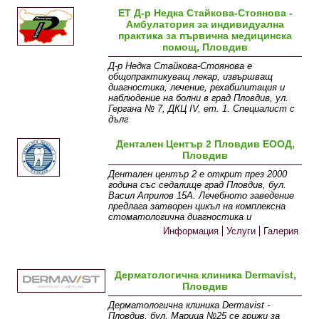
ЕТ Д-р Недка Стайкова-Стоянова -
Амбулатория за индивидуална
практика за първична медицинска
помощ, Пловдив
Д-р Недка Стайкова-Стоянова е
общопрактикуващ лекар, извършващ
диагностика, лечение, рехабилитация и
наблюдение на болни в град Пловдив, ул.
Гергана № 7, ДКЦ ІV, ет. 1. Специалист с
дълг
Информация
Дентален Център 2 Пловдив ЕООД,
Пловдив
Дентален център 2 е открит през 2000
година със седалище град Пловдив, бул.
Васил Априлов 15А. Лечебното заведение
предлага затворен цикъл на комплексна
стоматологична диагностика и
Информация
Услуги
Галерия
Дерматологична клиника Dermavist,
Пловдив
Дерматологична клиника Dermavist -
Пловдив, бул. Марица №25 се грижи за