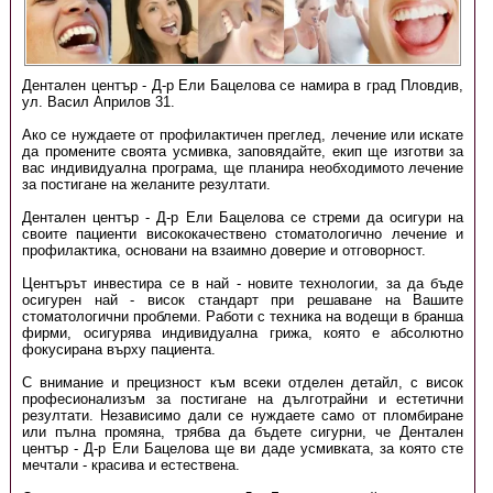
Дентален център - Д-р Ели Бацелова се намира в град Пловдив,
ул. Васил Априлов 31.
Ако се нуждаете от профилактичен преглед, лечение или искате
да промените своята усмивка, заповядайте, екип ще изготви за
вас индивидуална програма, ще планира необходимото лечение
за постигане на желаните резултати.
Дентален център - Д-р Ели Бацелова се стреми да осигури на
своите пациенти висококачествено стоматологично лечение и
профилактика, основани на взаимно доверие и отговорност.
Центърът инвестира се в най - новите технологии, за да бъде
осигурен най - висок стандарт при решаване на Вашите
стоматологични проблеми. Работи с техника на водещи в бранша
фирми, осигурява индивидуална грижа, която е абсолютно
фокусирана върху пациента.
С внимание и прецизност към всеки отделен детайл, с висок
професионализъм за постигане на дълготрайни и естетични
резултати. Независимо дали се нуждаете само от пломбиране
или пълна промяна, трябва да бъдете сигурни, че Дентален
център - Д-р Ели Бацелова ще ви даде усмивката, за която сте
мечтали - красива и естествена.