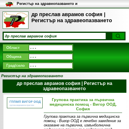
Регистър на здравеопазването и
медицинските заведения в
България
др преслав аврамов софия |
Регистър на здравеопазването
Област
Община
Град/село
Регистър на здравеопазването
др преслав аврамов софия | Регистър на
здравеопазването
Групова практика за първична
медицинска помощ - Вигор ООД,
София
Групова практика за първична медицинска
помощ - Вигор ООД е лечебно заведение за
оказване на първична, извънболнична