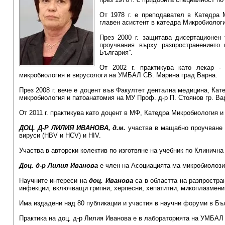
От 1978 г. е преподавател в Катедра 
главен асистент в катедра Микробиолог
През 2000 г. защитава дисертационен 
проучвания върху разпространението
България”.
От 2002 г. практикува като лекар -
микробиология и вирусологи на УМБАЛ СВ. Марина град Варна.
През 2008 г. вече е доцент във Факултет дентална медицина, Ка
микробиология и патоанатомия на МУ Проф. д-р П. Стоянов гр. Ва
От 2011 г. практикува като доцент в МФ, Катедра Микробиология 
ДОЦ. Д-Р ЛИЛИЯ ИВАНОВА, д.м.
участва в мащабно проучване 
вируси (НBV и HCV) и HIV.
Участва в авторски колектив по изготвяне на учебник по Клинична
Доц. д-р Лилия Иванова
е член на Асоциацията ма микробиолози
Научните интереси на
доц. Иванова
са в областта на разпростра
инфекции, включващи грипни, херпесни, хепатитни, микоплазмени
Има издадени над 80 публикации и участия в научни форуми в Бъ
Практика на доц. д-р Лилия Иванова е в лабораторията на УМБАЛ 