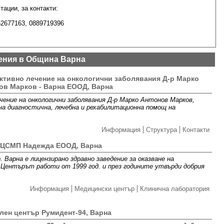
ации, за контакти:
52677163, 0889719396
ения в Община Варна
ктивно лечение на онкологични заболявания Д-р Марко
ов Марков - Варна ЕООД, Варна
чение на онкологични заболявания Д-р Марко Антонов Марков,
на диагностична, лечебна и рехабилитационна помощ на
Информация
Структура
Контакти
ЦСМП Надежда ЕООД, Варна
рна е лицензирано здравно заведение за оказване на
 Центърът работи от 1999 год. и през годините утвърди добрия
Информация
Медицински център
Клинична лаборатория
лен център Румидент-94, Варна