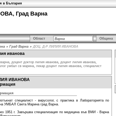
я в България
ОВА, Град Варна
Област
Община
рна
»
Град Варна
»
ДОЦ. Д-Р ЛИЛИЯ ИВАНОВА
лия иванова
 варна
,
доцент доктор лилия иванова
,
доцент лилия иванова
,
олог умбал св марина
,
лекар доцент лилия иванова
,
специалист
ИЛИЯ ИВАНОВА
рмация
рмация
изтъкнат специалист - вирусолог, с практика в Лaбopaтopията пo
 нa УMБAЛ Cвeтa Mapинa град Bapнa.
рез 1951 г. Завършва специализация по медицина във ВМИ - Варна
 Вирусология.