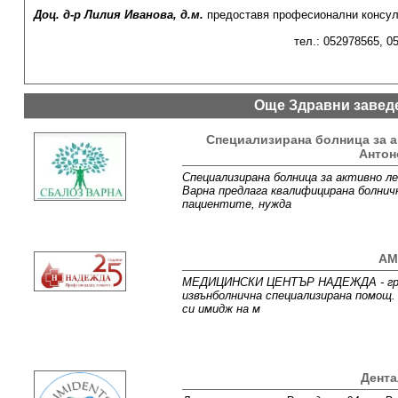
Доц. д-р Лилия Иванова, д.м.
предоставя професионални консулт
тел.: 052978565, 0
Още Здравни завед
Специализирана болница за а
Антон
Специализирана болница за активно ле
Варна предлага квалифицирана болнич
пациентите, нужда
АМ
МEДИЦИНСКИ ЦЕНТЪР НАДЕЖДА - гр. Ва
извънболнична специализирана помощ.
си имидж на м
Дента