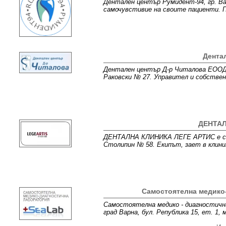
Дентален център Румидент-94, гр. Ва
самочувстивие на своите пациенти. П
Дента
Дентален център Д-р Читалова ЕООД е
Раковски № 27. Управител и собствен
ДЕНТАЛ
ДЕНТАЛНА КЛИНИКА ЛЕГЕ АРТИС е създ
Столипин № 58. Екипът, зает в клини
Самостоятелна медико
Самостоятелна медико - диагностична
град Варна, бул. Република 15, ет. 1,