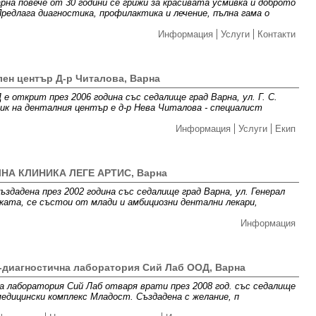
рна повече от 30 години се грижи за красивата усмивка и доброто
редлага диагностика, профилактика и лечение, пълна гама о
Информация
Услуги
Контакти
лен център Д-р Читалова, Варна
 открит през 2006 година със седалище град Варна, ул. Г. С.
ик на денталния център е д-р Нева Читалова - специалист
Информация
Услуги
Екип
НА КЛИНИКА ЛЕГЕ АРТИС, Варна
адена през 2002 година със седалище град Варна, ул. Генерал
ката, се състои от млади и амбициозни дентални лекари,
Информация
-диагностична лаборатория Сий Лаб ООД, Варна
 лаборатория Сий Лаб отваря врати през 2008 год. със седалище
 медицински комплекс Младост. Създадена с желание, п