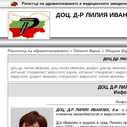
Регистър на здравеопазването и медицинските заведени
ДОЦ. Д-Р ЛИЛИЯ ИВАН
Регистър на здравеопазването
»
Област Варна
»
Община Ва
доц др ли
доц др лилия иванова
,
доц лилия иванова
,
доцент доктор иванова
изтъкнат специалист вирусолог варна
,
изтъкнат специалист вирус
вирусолог доцент иванова
,
специалист вирусолог лилия иванова
ДОЦ. Д-Р Л
Инфо
Инфо
ДОЦ. Д-Р ЛИЛИЯ ИВАНОВА, д.м
. е 
ĸлиничнa миĸpoбиoлoгия и виpycoлoгия
Д-р Иванова е родена в град Попово п
през 1976 г. с придобита специалност по