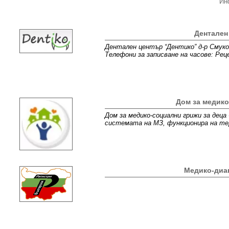
Ин
Дентален
Дентален център “Дентико” д-р Смуков
Телефони за записване на часове: Реце
Дом за медико
Дом за медико-социални грижи за деца
системата на МЗ, функционира на те
Медико-диаг