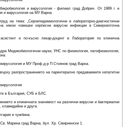
Микробиология и вирусология - филиал град Добрич. От 1989 г. е
ия и вирусология на МУ Варна.
труд на тема: „Сероепидемиологични и лабораторно-диагностични
 на някои човешки херпесни вирусни инфекции в Североизточна
 асистент и по-късно лекар-доцент в Лаборатория по клинична
тедра Медикобиологични науки, УНС по физиология, патофизиология,
рна.
и вирусология и МУ Проф.д-р П.Стоянов град Варна.
върху разпространението на парентерално предаваемите хепатитни
 вирусология.
те в България, СУБ и БЛС.
нението и клиничната значимост на различни вирусни и бактериални
, хламидийни и други.
лгария и чужбина.
Св. Марина град Варна, бул. Хр. Смирненски 1.