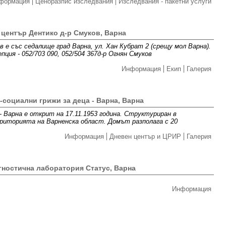
формация
Ценоразпис изследвания
Изследвания - пакетни услуги
 център Дентико д-р Смуков, Варна
 е със седалище град Варна, ул. Хан Кубрат 2 (срещу мол Варна).
пция - 052/703 090, 052/504 367д-р Огнян Смуков
Информация
Екип
Галерия
-социални грижи за деца - Варна, Варна
 - Варна е открит на 17.11.1953 година. Структуриран в
риторията на Варненска област. Домът разполага с 20
Информация
Дневен център и ЦРИР
Галерия
ностична лаборатория Статус, Варна
Информация