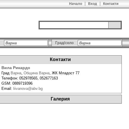
Начало
Вход
Контакти
Град/село
Контакти
Вила Рикардо
Град
Варна
,
Община Варна
,
ЖК Младост 77
Телефон:
052978565, 052677163
GSM:
0889719396
Email:
liivanova@abv.bg
Галерия