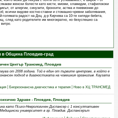
сякакви женски болести като кисти, миоми, хламидии, стафилококи
икъл; от алергии, синузити, бронхити, астма и пневмонии до
об; всички видове костно-ставни и стомашно-чревни заболявания,
й-голямата радост на Доц. д-р Кирчева са 10-те хиляди бебета,
ощ, след като родителите им многократно, но безуспешно са
 витро.
я в Община Пловдив-град
ичен Център Трансмед, Пловдив
ва от 2008 година. Той е един от първите центрове, в който е
онансен подход в диагностиката на човешкия организъм. Каузата
ация
Биорезонансна диагностика и терапия
Ново в ХЦ ТРАНСМЕД
Психично Здраве - Пловдив, Пловдив
дина като Психо-Неврологичен Диспансер с 1 консултативен
Медицински университет в гр. Пловдив. Диспансерът