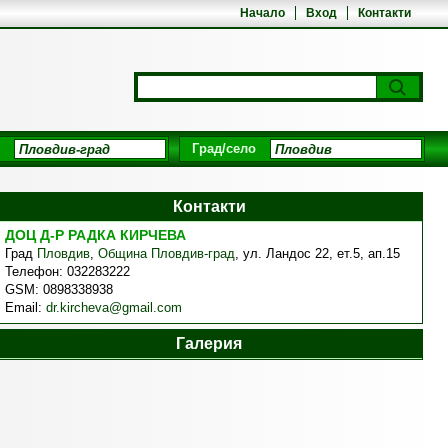
Начало
Вход
Контакти
Град/село
Контакти
ДОЦ Д-Р РАДКА КИРЧЕВА
Град
Пловдив
,
Община Пловдив-град
,
ул. Ландос 22, ет.5, ап.15
Телефон:
032283222
GSM:
0898338938
Email:
dr.kircheva@gmail.com
Галерия