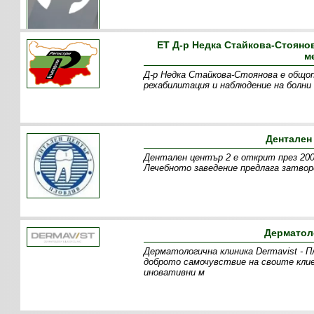
ЕТ Д-р Недка Стайкова-Стояно
м
Д-р Недка Стайкова-Стоянова е общоп
рехабилитация и наблюдение на болни в
Дентален
Дентален център 2 е открит през 2000
Лечебното заведение предлага затвор
Дерматол
Дерматологична клиника Dermavist - 
доброто самочувствие на своите кли
иновативни м