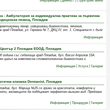
Информация
Дейност
Структурни звена
ва - Амбулатория за индивидуална практика за първична
едицинска помощ, Пловдив
рактикуващ лекар, извършващ диагностика, лечение,
 град Пловдив, ул. Гергана № 7, ДКЦ ІV, ет. 1. Специалист с дълг
Информация
 Център 2 Пловдив ЕООД, Пловдив
 година със седалище град Пловдив, бул. Васил Априлов 15А.
ен цикъл на комплексна стоматологична диагностика и
Информация
Услуги
Галерия
огична клиника Dermavist, Пловдив
Пловдив, бул. Марица №25 се грижи за красотата, комфорта и
енти, желаещите да поддържат перфектен външен вид. Предлага
Информация
Процедури
Галерия