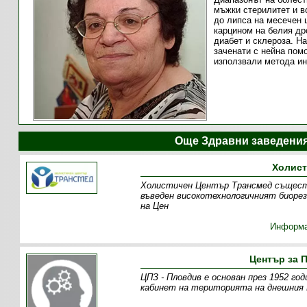
мъжки стерилитет и в
до липса на месечен ц
карцином на белия др
диабет и склероза. На
заченати с нейна пом
използвали метода ин
Още Здравни заведени
Холист
Холистичен Център Трансмед съществу
въведен високотехнологичният биорез
на Цен
Информ
Център за 
ЦПЗ - Пловдив е основан през 1952 го
кабинет на територията на днешния 