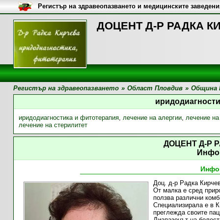
Регистър на здравеопазването и медицинските заведени
ДОЦЕНТ Д-Р РАДКА КИ
Регистър на здравеопазването
»
Област Пловдив
»
Община 
иридодиагности
иридодиагностика и фитотерапия
,
лечение на алергии
,
лечение на
лечение на стерилитет
ДОЦЕНТ Д-Р 
Инфо
Инфо
Доц. д-р Радка Кирчев
От малка е сред приро
ползва различни комб
Специализирала е в К
преглежда своите пац
Диапазонът на болест