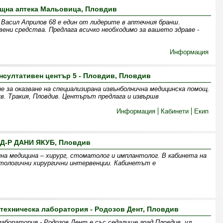
щна аптека Мальовица, Пловдив
 Васил Априлов 68 е един от лидерите в аптечния бранш.
ени средства. Предлага всичко необходимо за вашето здраве -
Информация
нсултативен център 5 - Пловдив, Пловдив
ие за оказване на специализирана извънболнична медицинска помощ.
кв. Тракия, Пловдив. Центърът предлага и извършв
Информация
Кабинети
Екип
Д-Р ДАНИ ЯКУБ, Пловдив
лна медицина – хирург, стоматолог и имплантолог. В кабинета на
тологични хирургични интервенции. Кабинетът е
 техническа лаборатория - Родозов Дент, Пловдив
аборатория - Родозов Дент е със седалище град Пловдив, ул.