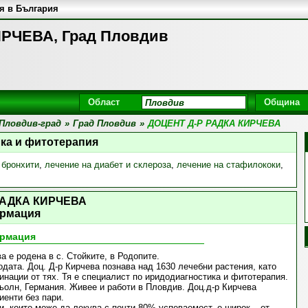
я в България
РЧЕВА, Град Пловдив
Област
Община
Пловдив-град
»
Град Пловдив
»
ДОЦЕНТ Д-Р РАДКА КИРЧЕВА
ка и фитотерапия
 бронхити
,
лечение на диабет и склероза
,
лечение на стафилококи
,
РАДКА КИРЧЕВА
рмация
рмация
а е родена в с. Стойките, в Родопите.
дата. Доц. Д-р Кирчева познава над 1630 лечебни растения, като
инации от тях. Тя е специалист по иридодиагностика и фитотерапия.
ьолн, Германия. Живее и работи в Пловдив. Доц.д-р Кирчева
иенти без пари.
и, които може да лекува с почти 80% успеваемост, е широк – от