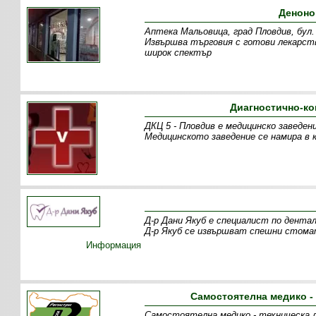
Деноно
Аптека Мальовица, град Пловдив, бул.
Извършва търговия с готови лекарств
широк спектър
Диагностично-ко
ДКЦ 5 - Пловдив е медицинско заведен
Медицинското заведение се намира в 
Д-р Дани Якуб е специалист по дента
Д-р Якуб се извършват спешни стома
Информация
Самостоятелна медико -
Самостоятелна медико - техническа л