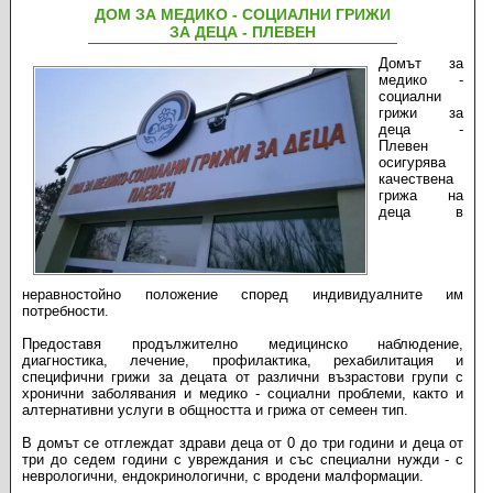
ДОМ ЗА МЕДИКО - СОЦИАЛНИ ГРИЖИ
ЗА ДЕЦА - ПЛЕВЕН
Домът за
медико -
социални
грижи за
деца -
Плевен
осигурява
качествена
грижа на
деца в
неравностойно положение според индивидуалните им
потребности.
Предоставя продължително медицинско наблюдение,
диагностика, лечение, профилактика, рехабилитация и
специфични грижи за децата от различни възрастови групи с
хронични заболявания и медико - социални проблеми, както и
алтернативни услуги в общността и грижа от семеен тип.
В домът се отглеждат здрави деца от 0 до три години и деца от
три до седем години с увреждания и със специални нужди - с
неврологични, ендокринологични, с вродени малформации.