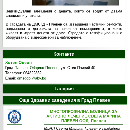
индивидуални занимания с децата, които се водят от двама
специални учители.
В сградата на ДМСГД - Плевен са извършени частични ремонти,
подменена е дограмата на някои от помещенията, в които
живеят и играят децата от дома. Сградата е газифицирана и е
оборудвана с видеокамери за наблюдение.
Контакти
Хотел Одеон
Град
Плевен
,
Община Плевен
,
ул. Отец Паисий 40
Телефон:
064822852
Email:
dmsgdpl@abv.bg
Галерия
Още Здравни заведения в Град Плевен
МНОГОПРОФИЛНА БОЛНИЦА ЗА
АКТИВНО ЛЕЧЕНИЕ СВЕТА МАРИНА
ПЛЕВЕН ООД, Плевен
МБАЛ Света Марина, Плевен е създадена