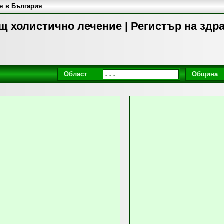
я в България
щ холистично лечение | Регистър на здр
Област
Община