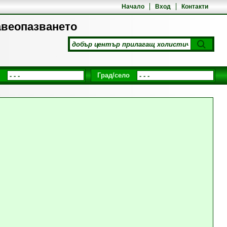
Начало
Вход
Контакти
авеопазването
Град/село