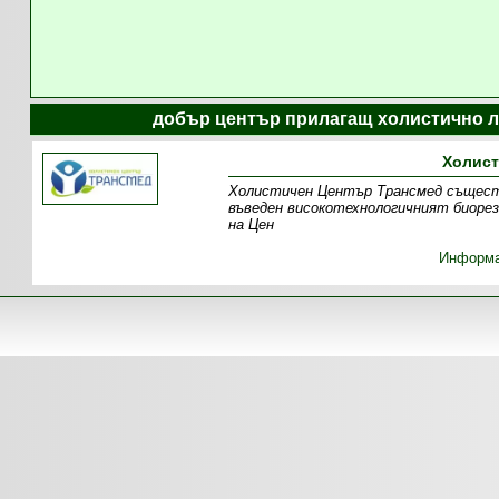
добър център прилагащ холистично л
Холист
Холистичен Център Трансмед съществу
въведен високотехнологичният биорез
на Цен
Информ