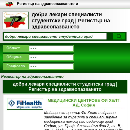
Регистър на здравеопазването и
медицинските заведения в
България
добри лекари специалисти
студентски град | Регистър на
здравеопазването
Област
Община
Град/село
Регистър на здравеопазването
добри лекари специалисти студентски град |
Регистър на здравеопазването
МЕДИЦИНСКИ ЦЕНТРОВЕ ФИ ХЕЛТ
АД, София
Медицински център Фи Хелт е здравно
заведение за първична и специализирана
медицинска помощ със седалище град
София, ул. Проф. Александър Фол 2, вх. В,