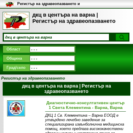
Регистър на здравеопазването и
медицинските заведения в
България
дкц в центъра на варна |
Регистър на здравеопазването
Област
Община
Град/село
Регистър на здравеопазването
дкц в центъра на варна | Регистър на
здравеопазването
Диагностично-консултативен център
1 Света Клементина - Варна, Варна
ДКЦ 1 Св. Клементина – Варна ЕООД е
утвърдено лечебно заведение за
специализирана извънболнична медицинска
помощ, което предлага висококачествени