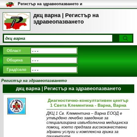
Регистър на здравеопазването и
медицинските заведения в
България
дкц варна | Регистър на
здравеопазването
Област
Община
Град/село
Регистър на здравеопазването
дкц варна | Регистър на здравеопазването
Диагностично-консултативен център
1 Света Клементина - Варна, Варна
ДКЦ 1 Св. Клементина – Варна ЕООД е
утвърдено лечебно заведение за
специализирана извънболнична медицинска
помощ, което предлага висококачествени
здравни услуги и комплексна грижа за
пациентите.