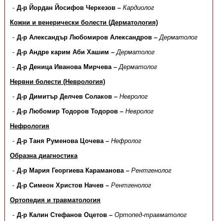
Д-р Йордан Йосифов Черкезов –
Кардиолог
Кожни и венерически болести (Дерматология)
Д-р Александър Любомиров Александров –
Дерматолог
Д-р Андре карим Аби Хашим –
Дерматолог
Д-р Деница Иванова Мирчева –
Дерматолог
Нервни болести (Неврология)
Д-р Димитър Делчев Солаков –
Невролог
Д-р Любомир Тодоров Тодоров –
Невролог
Нефрология
Д-р Таня Руменова Цочева –
Нефролог
Образна диагностика
Д-р Мария Георгиева Караманова –
Рентгенолог
Д-р Симеон Христов Начев –
Рентгенолог
Ортопедия и травматология
Д-р Калин Стефанов Оцетов –
Ортопед-травматолог