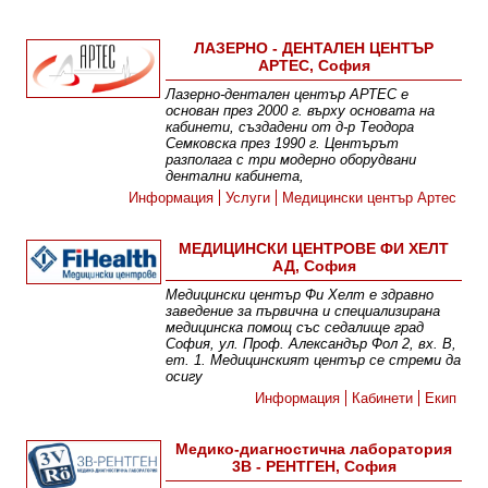
ЛАЗЕРНО - ДЕНТАЛЕН ЦЕНТЪР
АРТЕС, София
Лазерно-дентален център АРТЕС е
основан през 2000 г. върху основата на
кабинети, създадени от д-р Теодора
Семковска през 1990 г. Центърът
разполага с три модерно оборудвани
дентални кабинета,
Информация
Услуги
Медицински център Артес
МЕДИЦИНСКИ ЦЕНТРОВЕ ФИ ХЕЛТ
АД, София
Медицински център Фи Хелт е здравно
заведение за първична и специализирана
медицинска помощ със седалище град
София, ул. Проф. Александър Фол 2, вх. В,
ет. 1. Медицинският център се стреми да
осигу
Информация
Кабинети
Екип
Медико-диагностична лаборатория
3В - РЕНТГЕН, София