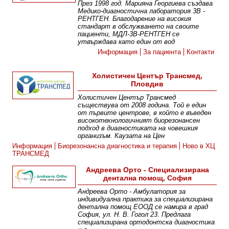
През 1998 год. Марияна Георгиева създава
Медико-диагностична лаборатория 3В -
РЕНТГЕН. Благодарение на високия
стандарт в обслужването на своите
пациенти, МДЛ-3В-РЕНТГЕН се
утвърждава като един от вод
Информация
За пациента
Контакти
Холистичен Център Трансмед,
Пловдив
Холистичен Център Трансмед
съществува от 2008 година. Той е един
от първите центрове, в който е въведен
високотехнологичният биорезонансен
подход в диагностиката на човешкия
организъм. Каузата на Цен
Информация
Биорезонансна диагностика и терапия
Ново в ХЦ
ТРАНСМЕД
Андреева Орто - Специализирана
дентална помощ, София
Андреева Орто - Амбулатория за
индивидуална практика за специализирана
дентална помощ ЕООД се намира в град
София, ул. Н. В. Гогол 23. Предлага
специализирана ортодонтска диагностика