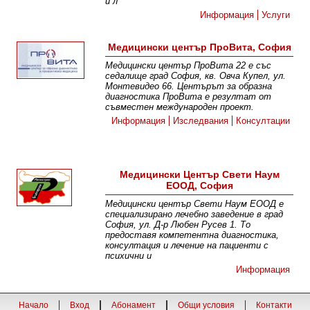
и л
Информация
Услуги
Медицински център ПроВита, София
Медицински център ПроВита 22 е със
седалище град София, кв. Овча Купел, ул.
Монтевидео 66. Центърът за образна
диагностика ПроВита e резултат от
съвместен международен проект.
Информация
Изследвания
Консултации
Медицински Център Свети Наум
ЕООД, София
Медицински център Свети Наум ЕООД е
специализирано лечебно заведение в град
София, ул. Д-р Любен Русев 1. То
предоставя компетентна диагностика,
консултация и лечение на пациенти с
психични и
Информация
Начало
Вход
Абонамент
Общи условия
Контакти