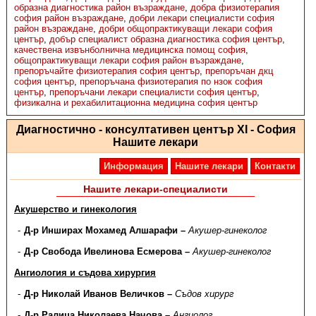
образна диагностика район възраждане
,
добра физиотерапия
софия район възраждане
,
добри лекари специалисти софия
район възраждане
,
добри общопрактикуващи лекари софия
център
,
добър специалист образна диагностика софия център
,
качествена извънболнична медицинска помощ софия
,
общопрактикуващи лекари софия район възраждане
,
препоръчайте физиотерапия софия център
,
препоръчан дкц
софия център
,
препоръчана физиотерапия по нзок софия
център
,
препоръчани лекари специалисти софия център
,
физикална и рехабилитационна медицина софия център
Диагностично - консултативен център XI - София
Нашите лекари
Информация
Нашите лекари
Контакти
Нашите лекари-специалисти
Акушерство и гинекология
Д-р Инширах Мохамед Алшарафи –
Акушер-гинеколог
Д-р Свобода Ивелинова Есмерова –
Акушер-гинеколог
Ангиология и съдова хирургия
Д-р Николай Иванов Величков –
Съдов хирург
Д-р Ралица Николаева Начова –
Ангиолог