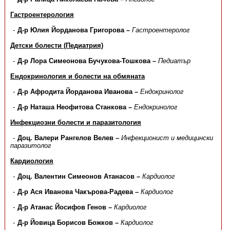
Гастроентерология
Д-р Юлия Йорданова Григорова
–
Гастроентеролог
Детски болести (Педиатрия)
Д-р Лора Симеонова Бучукова-Тошкова –
Педиатър
Ендокринология и болести на обмяната
Д-р Афродита Йорданова Иванова –
Ендокринолог
Д-р Наташа Неофитова Станкова –
Ендокринолог
Инфекциозни болести и паразитология
Доц. Валери Рангелов Велев –
Инфекционист и медицински
паразитолог
Кардиология
Доц. Валентин Симеонов Атанасов –
Кардиолог
Д-р Ася Иванова Чакърова-Радева –
Кардиолог
Д-р Атанас Йосифов Генов –
Кардиолог
Д-р Йовица Борисов Божков –
Кардиолог