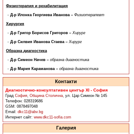
Физиотерапия и рехабилитация
Д-р Илонка Георгиева Иванова –
Физиотерапевт
Хирургия
Д-р Григор Борисов Григоров –
Хирург
Д-р Силвия Иванова Стаева –
Хирург
Образна диагностика
Д-р Симеон Начев –
образна диагностика
Д-р Мария Караманова –
образна диагностика
Контакти
Диагностично-консултативен център XI - София
Град
София
,
Община Столична
,
ул. Цар Симеон № 145
Телефон:
028319686
GSM:
0878497048
Email:
dkc11@abv.bg
Интернет сайт:
www.dkc11-sofia.com
Галерия