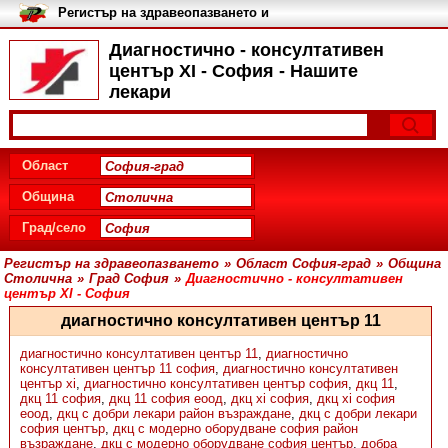
Регистър на здравеопазването и
медицинските заведения в
България
Диагностично - консултативен
център XI - София - Нашите
лекари
Област
Община
Град/село
Регистър на здравеопазването
»
Област София-град
»
Община
Столична
»
Град София
»
Диагностично - консултативен
център XI - София
диагностично консултативен център 11
диагностично консултативен център 11
,
диагностично
консултативен център 11 софия
,
диагностично консултативен
център xi
,
диагностично консултативен център софия
,
дкц 11
,
дкц 11 софия
,
дкц 11 софия еоод
,
дкц xi софия
,
дкц xi софия
еоод
,
дкц с добри лекари район възраждане
,
дкц с добри лекари
софия център
,
дкц с модерно оборудване софия район
възраждане
,
дкц с модерно оборудване софия център
,
добра