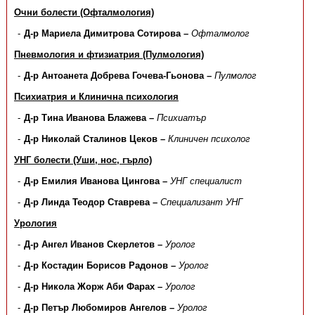
Очни болести (Офталмология)
Д-р Мариела Димитрова Сотирова –
Офталмолог
Пневмология и фтизиатрия (Пулмология)
Д-р Антоанета Добрева Гочева-Гьонова –
Пулмолог
Психиатрия и Клинична психология
Д-р Тина Иванова Блажева –
Психиатър
Д-р Николай Сталинов Цеков –
Клиничен психолог
УНГ болести (Уши, нос, гърло)
Д-р Емилия Иванова Цингова –
УНГ специалист
Д-р Линда Теодор Ставрева –
Специализант УНГ
Урология
Д-р Ангел Иванов Скерлетов –
Уролог
Д-р Костадин Борисов Радонов –
Уролог
Д-р Никола Жорж Аби Фарах –
Уролог
Д-р Петър Любомиров Ангелов –
Уролог