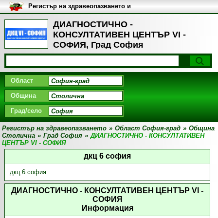
Регистър на здравеопазването и
медицинските заведения в
България
ДИАГНОСТИЧНО -
КОНСУЛТАТИВЕН ЦЕНТЪР VI -
СОФИЯ, Град София
Област
Община
Град/село
Регистър на здравеопазването
»
Област София-град
»
Община
Столична
»
Град София
»
ДИАГНОСТИЧНО - КОНСУЛТАТИВЕН
ЦЕНТЪР VI - СОФИЯ
дкц 6 софия
дкц 6 софия
ДИАГНОСТИЧНО - КОНСУЛТАТИВЕН ЦЕНТЪР VI -
СОФИЯ
Информация