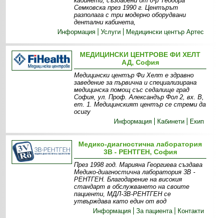
кабинети, създадени от д-р Теодора
Семковска през 1990 г. Центърът
разполага с три модерно оборудвани
дентални кабинета,
Информация
Услуги
Медицински център Артес
МЕДИЦИНСКИ ЦЕНТРОВЕ ФИ ХЕЛТ
АД, София
Медицински център Фи Хелт е здравно
заведение за първична и специализирана
медицинска помощ със седалище град
София, ул. Проф. Александър Фол 2, вх. В,
ет. 1. Медицинският център се стреми да
осигу
Информация
Кабинети
Екип
Медико-диагностична лаборатория
3В - РЕНТГЕН, София
През 1998 год. Марияна Георгиева създава
Медико-диагностична лаборатория 3В -
РЕНТГЕН. Благодарение на високия
стандарт в обслужването на своите
пациенти, МДЛ-3В-РЕНТГЕН се
утвърждава като един от вод
Информация
За пациента
Контакти