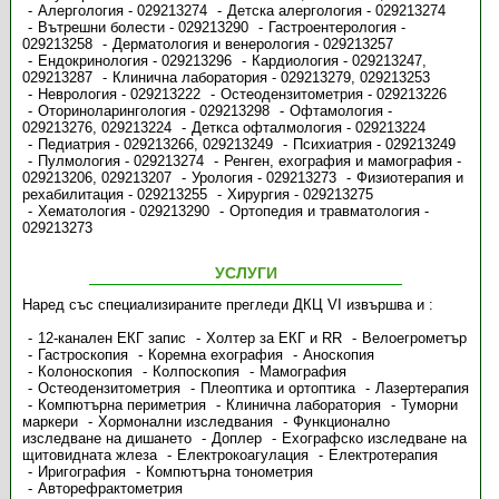
Алергология - 029213274
Детска алергология - 029213274
Вътрешни болести - 029213290
Гастроентерология -
029213258
Дерматология и венерология - 029213257
Ендокринология - 029213296
Кардиология - 029213247,
029213287
Клинична лаборатория - 029213279, 029213253
Неврология - 029213222
Остеодензитометрия - 029213226
Оториноларингология - 029213298
Офтамология -
029213276, 029213224
Деткса офталмология - 029213224
Педиатрия - 029213266, 029213249
Психиатрия - 029213249
Пулмология - 029213274
Ренген, ехография и мамография -
029213206, 029213207
Урология - 029213273
Физиотерапия и
рехабилитация - 029213255
Хирургия - 029213275
Хематология - 029213290
Ортопедия и травматология -
029213273
УСЛУГИ
Наред със специализираните прегледи ДКЦ VI извършва и :
12-канален ЕКГ запис
Холтер за ЕКГ и RR
Велоегрометър
Гастроскопия
Коремна ехография
Аноскопия
Колоноскопия
Колпоскопия
Мамография
Остеодензитометрия
Плеоптика и ортоптика
Лазертерапия
Компютърна периметрия
Клинична лаборатория
Туморни
маркери
Хормонални изследвания
Функционално
изследване на дишането
Доплер
Ехографско изследване на
щитовидната жлеза
Електрокоагулация
Електротерапия
Иригография
Компютърна тонометрия
Авторефрактометрия