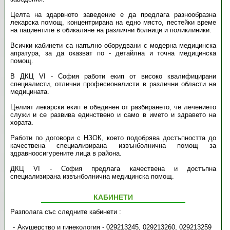
Целта на здарвното заведение е да предлага разнообразна
лекарска помощ, концентрирана на едно място, пестейки време
на пациентите в обикаляне на различни болници и поликлиники.
Всички кабинети са напълно оборудвани с модерна медицинска
апратура, за да оказват по - детайлна и точна медицинска
помощ.
В ДКЦ VI - София работи екип от високо квалифицирани
специалисти, отлични професионалисти в различни области на
медицината.
Целият лекарски екип е обединен от разбирането, че лечението
служи и се развива единствено и само в името и здравето на
хората.
Работи по договори с НЗОК, което подобрява достъпността до
качествена специализирана извънболнична помощ за
здравноосигурените лица в района.
ДКЦ VI - София предлага качествена и достъпна
специализирана извънболнична медицинска помощ.
КАБИНЕТИ
Разполага със следните кабинети :
Акушерство и гинекология - 029213245, 029213260, 029213259