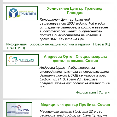
Холистичен Център Трансмед,
Пловдив
Холистичен Център Трансмед
съществува от 2008 година. Той е един
от първите центрове, в който е въведен
високотехнологичният биорезонансен
подход в диагностиката на човешкия
организъм. Каузата на Цен
Информация
Биорезонансна диагностика и терапия
Ново в ХЦ
ТРАНСМЕД
Андреева Орто - Специализирана
дентална помощ, София
Андреева Орто - Амбулатория за
индивидуална практика за специализирана
дентална помощ ЕООД се намира в град
София, ул. Н. В. Гогол 23. Предлага
специализирана ортодонтска диагностика
и л
Информация
Услуги
Медицински център ПроВита, София
Медицински център ПроВита 22 е със
седалище град София, кв. Овча Купел, ул.