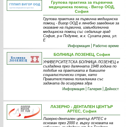
Групова практика за първична
медицинска помощ - Вигор ООД,
София
Групова практика за първична медицинска
помощ - Вигор ООД е лечебно заведение за
оказване на първична, извънболнична
медицинска помощ със седалище град
София, р-н Подуяне, ж.к. Сухата река, ул.
Е
Информация
Работно време
БОЛНИЦА ЛОЗЕНЕЦ, София
УНИВЕРСИТЕТСКА БОЛНИЦА ЛОЗЕНЕЦ е
създадена през далечната 1948 година по
подобие на практиката в бившите
социалистически стран, като
Правителствена поликлиника със
задачата да осигурява здра
Информация
Галерия
Дейност
ЛАЗЕРНО - ДЕНТАЛЕН ЦЕНТЪР
АРТЕС, София
Лазерно-дентален център АРТЕС е
основан през 2000 г. върху основата на