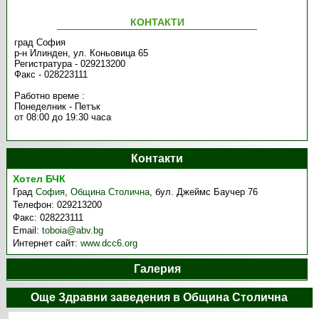
КОНТАКТИ
град София
р-н Илинден, ул. Коньовица 65
Регистратура - 029213200
Факс - 028223111
Работно време :
Понеделник - Петък
от 08:00 до 19:30 часа
Контакти
Хотел БЧК
Град
София
,
Община Столична
,
бул. Джеймс Баучер 76
Телефон:
029213200
Факс:
028223111
Email:
toboia@abv.bg
Интернет сайт:
www.dcc6.org
Галерия
Още Здравни заведения в Община Столична