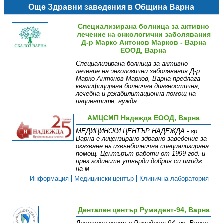
Още Здравни заведения в Община Варна
Специализирана болница за активно
лечение на онкологични заболявания
Д-р Марко Антонов Марков - Варна
ЕООД, Варна
Специализирана болница за активно
лечение на онкологични заболявания Д-р
Марко Антонов Марков, Варна предлага
квалифицирана болнична диагностична,
лечебна и рехабилитационна помощ на
пациентите, нужда
Информация
Структура
Контакти
АМЦСМП Надежда ЕООД, Варна
МEДИЦИНСКИ ЦЕНТЪР НАДЕЖДА - гр.
Варна е лицензирано здравно заведение за
оказване на извънболнична специализирана
помощ. Центърът работи от 1999 год. и
през годините утвърди добрия си имидж
на м
Информация
Медицински център
Клинична лаборатория
Дентален център Румидент-94, Варна
Дентален център Румидент-94, гр. Варна