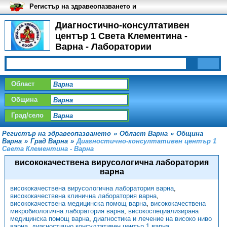
Регистър на здравеопазването и
медицинските заведения в
България
Диагностично-консултативен
център 1 Света Клементина -
Варна - Лаборатории
Област
Община
Град/село
Регистър на здравеопазването
»
Област Варна
»
Община
Варна
»
Град Варна
»
Диагностично-консултативен център 1
Света Клементина - Варна
висококачествена вирусологична лаборатория
варна
висококачествена вирусологична лаборатория варна
,
висококачествена клинична лаборатория варна
,
висококачествена медицинска помощ варна
,
висококачествена
микробиологична лаборатория варна
,
високоспециализирана
медицинска помощ варна
,
диагностика и лечение на високо ниво
варна
,
диагностично консултативен център 1 варна
,