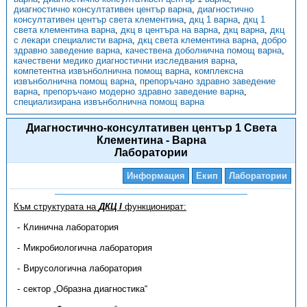
диагностично консултативен център варна
,
диагностично
консултативен център света клементина
,
дкц 1 варна
,
дкц 1
света клементина варна
,
дкц в центъра на варна
,
дкц варна
,
дкц
с лекари специалисти варна
,
дкц света клементина варна
,
добро
здравно заведение варна
,
качествена доболнична помощ варна
,
качествени медико диагностични изследвания варна
,
компетентна извънболнична помощ варна
,
комплексна
извънболнична помощ варна
,
препоръчано здравно заведение
варна
,
препоръчано модерно здравно заведение варна
,
специализирана извънболнична помощ варна
Диагностично-консултативен център 1 Света
Клементина - Варна
Лаборатории
Информация
Екип
Лаборатории
Към структурата на
ДКЦ I
функционират:
Клинична лаборатория
Микробиологична лаборатория
Вирусологична лаборатория
сектор „Образна диагностика“