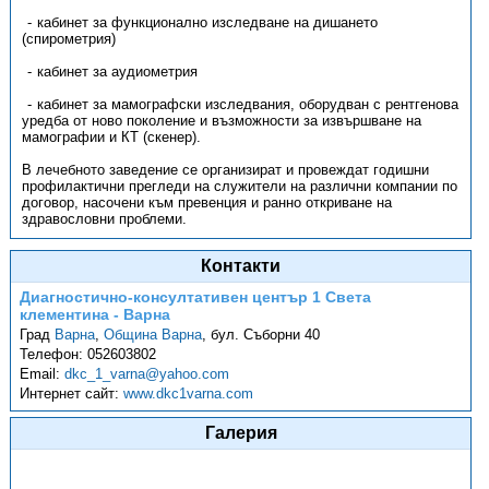
кабинет за функционално изследване на дишането
(спирометрия)
кабинет за аудиометрия
кабинет за мамографски изследвания, оборудван с рентгенова
уредба от ново поколение и възможности за извършване на
мамографии и КТ (скенер).
В лечебното заведение се организират и провеждат годишни
профилактични прегледи на служители на различни компании по
договор, насочени към превенция и ранно откриване на
здравословни проблеми.
Контакти
Диагностично-консултативен център 1 Света
клементина - Варна
Град
Варна
,
Община Варна
,
бул. Съборни 40
Телефон:
052603802
Email:
dkc_1_varna@yahoo.com
Интернет сайт:
www.dkc1varna.com
Галерия