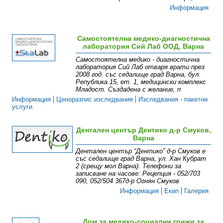
Информация
Самостоятелна медико-диагностична
лаборатория Сий Лаб ООД, Варна
Самостоятелна медико - диагностична
лаборатория Сий Лаб отваря врати през
2008 год. със седалище град Варна, бул.
Република 15, ет. 1, медицински комплекс
Младост. Създадена с желание, п
Информация
Ценоразпис изследвания
Изследвания - пакетни
услуги
Дентален център Дентико д-р Смуков,
Варна
Дентален център “Дентико” д-р Смуков е
със седалище град Варна, ул. Хан Кубрат
2 (срещу мол Варна). Телефони за
записване на часове: Рецепция - 052/703
090, 052/504 367д-р Огнян Смуков
Информация
Екип
Галерия
Дом за медико-социални грижи за