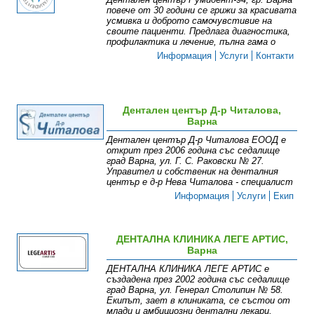
повече от 30 години се грижи за красивата
усмивка и доброто самочувстивие на
своите пациенти. Предлага диагностика,
профилактика и лечение, пълна гама о
Информация
Услуги
Контакти
Дентален център Д-р Читалова,
Варна
Дентален център Д-р Читалова ЕООД е
открит през 2006 година със седалище
град Варна, ул. Г. С. Раковски № 27.
Управител и собственик на денталния
център е д-р Нева Читалова - специалист
Информация
Услуги
Екип
ДЕНТАЛНА КЛИНИКА ЛЕГЕ АРТИС,
Варна
ДЕНТАЛНА КЛИНИКА ЛЕГЕ АРТИС е
създадена през 2002 година със седалище
град Варна, ул. Генерал Столипин № 58.
Екипът, зает в клиниката, се състои от
млади и амбициозни дентални лекари,