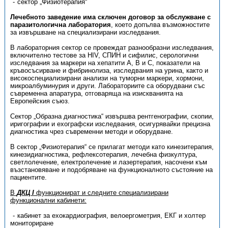
сектор „Физиотерапия“
Лечебното заведение има сключен договор за обслужване с
паразитологична лаборатория
, което допълва възможностите
за извършване на специализирани изследвания.
В лабораторния сектор се провеждат разнообразни изследвания,
включително тестове за HIV, СПИН и сифилис, серологични
изследвания за маркери на хепатити А, В и С, показатели на
кръвосъсирване и фибринолиза, изследвания на урина, както и
високоспециализирани анализи на туморни маркери, хормони,
микроалбуминурия и други. Лабораториите са оборудвани със
съвременна апаратура, отговаряща на изискванията на
Европейския съюз.
Сектор „Образна диагностика“ извършва рентгенографии, скопии,
иригографии и ехографски изследвания, осигурявайки прецизна
диагностика чрез съвременни методи и оборудване.
В сектор „Физиотерапия“ се прилагат методи като кинезитерапия,
кинезидиагностика, рефлексотерапия, лечебна физкултура,
светлолечение, електролечение и лазертерапия, насочени към
възстановяване и подобряване на функционалното състояние на
пациентите.
В
ДКЦ I
функционират и следните специализирани
функционални кабинети:
кабинет за ехокардиография, велоергометрия, ЕКГ и холтер
мониториране