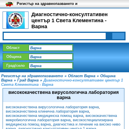
Регистър на здравеопазването и
медицинските заведения в
България
Диагностично-консултативен
център 1 Света Клементина -
Варна
Област
Община
Град/село
Регистър на здравеопазването
»
Област Варна
»
Община
Варна
»
Град Варна
»
Диагностично-консултативен център 1
Света Клементина - Варна
висококачествена вирусологична лаборатория
варна
висококачествена вирусологична лаборатория варна
,
висококачествена клинична лаборатория варна
,
висококачествена медицинска помощ варна
,
висококачествена
микробиологична лаборатория варна
,
високоспециализирана
медицинска помощ варна
,
диагностика и лечение на високо ниво
варна
,
диагностично консултативен център 1 варна
,