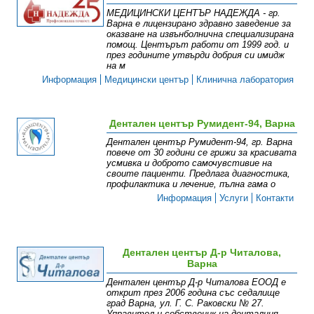
МEДИЦИНСКИ ЦЕНТЪР НАДЕЖДА - гр.
Варна е лицензирано здравно заведение за
оказване на извънболнична специализирана
помощ. Центърът работи от 1999 год. и
през годините утвърди добрия си имидж
на м
Информация
Медицински център
Клинична лаборатория
Дентален център Румидент-94, Варна
Дентален център Румидент-94, гр. Варна
повече от 30 години се грижи за красивата
усмивка и доброто самочувстивие на
своите пациенти. Предлага диагностика,
профилактика и лечение, пълна гама о
Информация
Услуги
Контакти
Дентален център Д-р Читалова,
Варна
Дентален център Д-р Читалова ЕООД е
открит през 2006 година със седалище
град Варна, ул. Г. С. Раковски № 27.
Управител и собственик на денталния