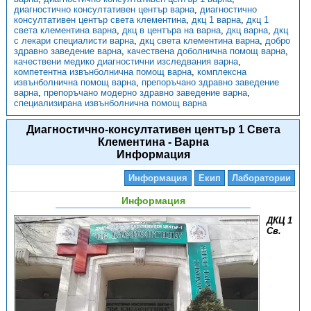
диагностично консултативен център варна
,
диагностично
консултативен център света клементина
,
дкц 1 варна
,
дкц 1
света клементина варна
,
дкц в центъра на варна
,
дкц варна
,
дкц
с лекари специалисти варна
,
дкц света клементина варна
,
добро
здравно заведение варна
,
качествена доболнична помощ варна
,
качествени медико диагностични изследвания варна
,
компетентна извънболнична помощ варна
,
комплексна
извънболнична помощ варна
,
препоръчано здравно заведение
варна
,
препоръчано модерно здравно заведение варна
,
специализирана извънболнична помощ варна
Диагностично-консултативен център 1 Света
Клементина - Варна
Информация
Информация
Екип
Лаборатории
Информация
ДКЦ 1
Св.