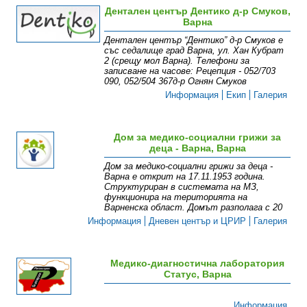
Дентален център Дентико д-р Смуков,
Варна
Дентален център “Дентико” д-р Смуков е
със седалище град Варна, ул. Хан Кубрат
2 (срещу мол Варна). Телефони за
записване на часове: Рецепция - 052/703
090, 052/504 367д-р Огнян Смуков
Информация
Екип
Галерия
Дом за медико-социални грижи за
деца - Варна, Варна
Дом за медико-социални грижи за деца -
Варна е открит на 17.11.1953 година.
Структуриран в системата на МЗ,
функционира на територията на
Варненска област. Домът разполага с 20
Информация
Дневен център и ЦРИР
Галерия
Медико-диагностична лаборатория
Статус, Варна
Информация