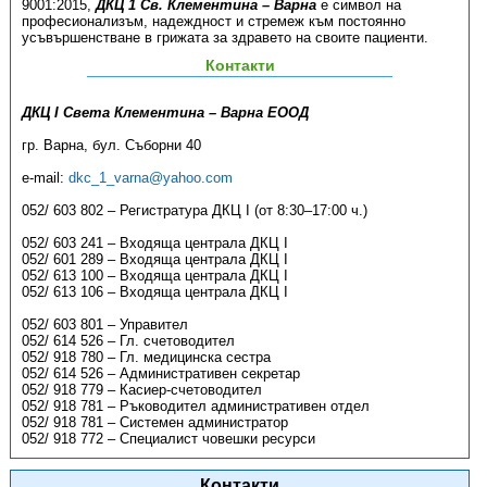
9001:2015,
ДКЦ 1 Св. Клементина – Варна
е символ на
професионализъм, надеждност и стремеж към постоянно
усъвършенстване в грижата за здравето на своите пациенти.
Контакти
ДКЦ I Света Клементина – Варна ЕООД
гр. Варна, бул. Съборни 40
e-mail:
dkc_1_varna@yahoo.com
052/ 603 802 – Регистратура ДКЦ I (от 8:30–17:00 ч.)
052/ 603 241 – Входяща централа ДКЦ I
052/ 601 289 – Входяща централа ДКЦ I
052/ 613 100 – Входяща централа ДКЦ I
052/ 613 106 – Входяща централа ДКЦ I
052/ 603 801 – Управител
052/ 614 526 – Гл. счетоводител
052/ 918 780 – Гл. медицинска сестра
052/ 614 526 – Административен секретар
052/ 918 779 – Касиер-счетоводител
052/ 918 781 – Ръководител административен отдел
052/ 918 781 – Системен администратор
052/ 918 772 – Специалист човешки ресурси
Контакти