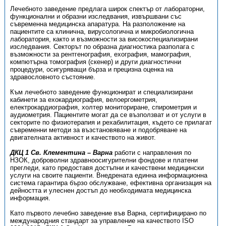
Лечебното заведение предлага широк спектър от лабораторни,
функционални и образни изследвания, извършвани със
съвременна медицинска апаратура. На разположение на
пациентите са клинична, вирусологична и микробиологична
лаборатория, както и възможности за високоспециализирани
изследвания. Секторът по образна диагностика разполага с
възможности за рентгенография, ехография, мамография,
компютърна томография (скенер) и други диагностични
процедури, осигуряващи бърза и прецизна оценка на
здравословното състояние.
Към лечебното заведение функционират и специализирани
кабинети за ехокардиография, велоергометрия,
електрокардиография, холтер мониториране, спирометрия и
аудиометрия. Пациентите могат да се възползват и от услуги в
секторите по физиотерапия и рехабилитация, където се прилагат
съвременни методи за възстановяване и подобряване на
двигателната активност и качеството на живот.
ДКЦ 1 Св. Клементина – Варна
работи с направления по
НЗОК, доброволни здравноосигурителни фондове и платени
прегледи, като предоставя достъпни и качествени медицински
услуги на своите пациенти. Внедрената единна информационна
система гарантира бързо обслужване, ефективна организация на
дейността и улеснен достъп до необходимата медицинска
информация.
Като първото лечебно заведение във Варна, сертифицирано по
международния стандарт за управление на качеството ISO