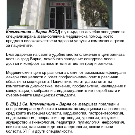
Клементина – Варна ЕООД
е утвърдено лечебно заведение за
специализирана извънболнична медицинска помощ, което
предлага висококачествени здравни услуги и комплексна грижа
за пациентите.
Благодарение на своето удобно местоположение в централната
част на град Варна, лечебното заведение осигурява лесен
достъп и комфорт за посетители от целия град и региона.
Медицинският център разполага с екип от висококвалифицирани
лекари специалисти с богат професионален опит в различни
области на медицината. Пациентите могат да разчитат на
компетентна диагностика, лечение, профилактика, наблюдение и
консултации, съобразени с индивидуалните им потребности и
съвременните медицински стандарти.
В
ДКЦ 1 Св. Клементина – Варна
се извършват прегледи и
специализирани дейности в множество медицински направления,
сред които вътрешни болести, кардиология, гастроентерология,
ендокринология, неврология, ортопедия, урология, хирургия,
акушерство и гинекология, педиатрия, пулмология, нефрология,
психиатрия, клинична и детска алергология, кожни и очни
болести, УНГ и други специалности.