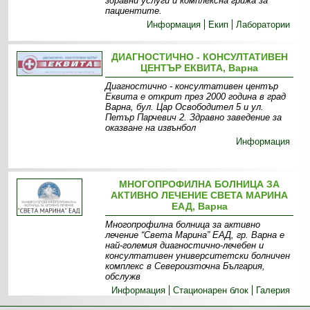
здравни услуги и комплексна грижа за
пациентите.
Информация
Екип
Лаборатории
ДИАГНОСТИЧНО - КОНСУЛТАТИВЕН
ЦЕНТЪР ЕКВИТА, Варна
Диагностично - консултативен център
Еквита е открит през 2000 година в град
Варна, бул. Цар Освободител 5 и ул.
Петър Парчевич 2. Здравно заведение за
оказване на извънбол
Информация
МНОГОПРОФИЛНА БОЛНИЦА ЗА
АКТИВНО ЛЕЧЕНИЕ СВЕТА МАРИНА
ЕАД, Варна
Многопрофилна болница за активно
лечение “Света Марина” ЕАД, гр. Варна е
най-големия диагностично-лечебен и
консултативен университетски болничен
комплекс в Североизточна България,
обслужв
Информация
Стационарен блок
Галерия