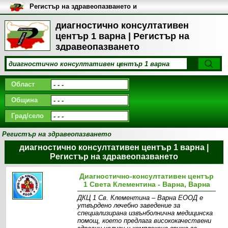
Регистър на здравеопазването и
медицинските заведения в
България
диагностично консултативен
център 1 варна | Регистър на
здравеопазването
Област
Община
Град/село
Регистър на здравеопазването
диагностично консултативен център 1 варна |
Регистър на здравеопазването
Диагностично-консултативен център
1 Света Клементина - Варна, Варна
ДКЦ 1 Св. Клементина – Варна ЕООД е
утвърдено лечебно заведение за
специализирана извънболнична медицинска
помощ, което предлага висококачествени