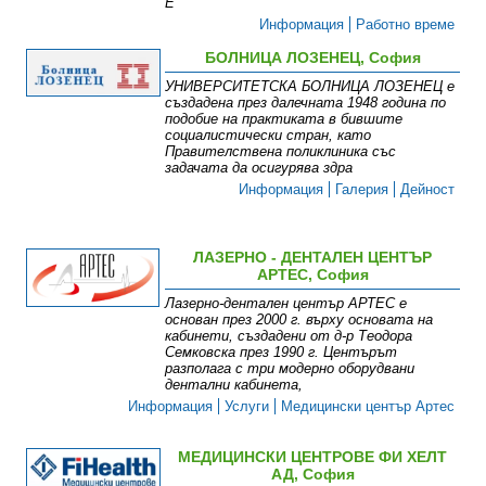
Е
Информация
Работно време
БОЛНИЦА ЛОЗЕНЕЦ, София
УНИВЕРСИТЕТСКА БОЛНИЦА ЛОЗЕНЕЦ е
създадена през далечната 1948 година по
подобие на практиката в бившите
социалистически стран, като
Правителствена поликлиника със
задачата да осигурява здра
Информация
Галерия
Дейност
ЛАЗЕРНО - ДЕНТАЛЕН ЦЕНТЪР
АРТЕС, София
Лазерно-дентален център АРТЕС е
основан през 2000 г. върху основата на
кабинети, създадени от д-р Теодора
Семковска през 1990 г. Центърът
разполага с три модерно оборудвани
дентални кабинета,
Информация
Услуги
Медицински център Артес
МЕДИЦИНСКИ ЦЕНТРОВЕ ФИ ХЕЛТ
АД, София