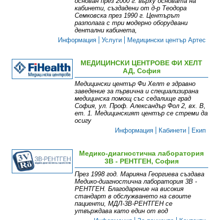
основан през 2000 г. върху основата на
кабинети, създадени от д-р Теодора
Семковска през 1990 г. Центърът
разполага с три модерно оборудвани
дентални кабинета,
Информация
Услуги
Медицински център Артес
МЕДИЦИНСКИ ЦЕНТРОВЕ ФИ ХЕЛТ
АД, София
Медицински център Фи Хелт е здравно
заведение за първична и специализирана
медицинска помощ със седалище град
София, ул. Проф. Александър Фол 2, вх. В,
ет. 1. Медицинският център се стреми да
осигу
Информация
Кабинети
Екип
Медико-диагностична лаборатория
3В - РЕНТГЕН, София
През 1998 год. Марияна Георгиева създава
Медико-диагностична лаборатория 3В -
РЕНТГЕН. Благодарение на високия
стандарт в обслужването на своите
пациенти, МДЛ-3В-РЕНТГЕН се
утвърждава като един от вод