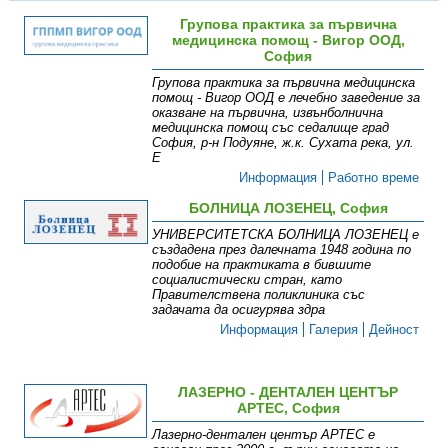
Групова практика за първична
медицинска помощ - Вигор ООД,
София
Групова практика за първична медицинска
помощ - Вигор ООД е лечебно заведение за
оказване на първична, извънболнична
медицинска помощ със седалище град
София, р-н Подуяне, ж.к. Сухата река, ул.
Е
Информация
Работно време
БОЛНИЦА ЛОЗЕНЕЦ, София
УНИВЕРСИТЕТСКА БОЛНИЦА ЛОЗЕНЕЦ е
създадена през далечната 1948 година по
подобие на практиката в бившите
социалистически стран, като
Правителствена поликлиника със
задачата да осигурява здра
Информация
Галерия
Дейност
ЛАЗЕРНО - ДЕНТАЛЕН ЦЕНТЪР
АРТЕС, София
Лазерно-дентален център АРТЕС е