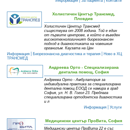
Информация
За пациента
Контакти
Холистичен Център Трансмед,
Пловдив
Холистичен Център Трансмед
съществува от 2008 година. Той е един
от първите центрове, в който е въведен
високотехнологичният биорезонансен
подход в диагностиката на човешкия
организъм. Каузата на Цен
Информация
Биорезонансна диагностика и терапия
Ново в ХЦ
ТРАНСМЕД
Андреева Орто - Специализирана
дентална помощ, София
Андреева Орто - Амбулатория за
индивидуална практика за специализирана
дентална помощ ЕООД се намира в град
София, ул. Н. В. Гогол 23. Предлага
специализирана ортодонтска диагностика
и л
Информация
Услуги
Медицински център ПроВита, София
Медицински център ПроВита 22 е със