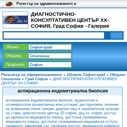
Регистър на здравеопазването и
медицинските заведения в
България
ДИАГНОСТИЧНО-
КОНСУЛТАТИВЕН ЦЕНТЪР ХХ-
СОФИЯ, Град София - Галерия
Област
Община
Град/село
Регистър на здравеопазването
»
Област София-град
»
Община
Столична
»
Град София
»
ДИАГНОСТИЧНО-КОНСУЛТАТИВЕН
ЦЕНТЪР ХХ-СОФИЯ
аспирационна ендометриална биопсия
аспирационна ендометриална биопсия
,
аудиология и
отоневрология фониатрична консултация
,
деструктивно лечение
на доброкачествени тумори
,
диагностика и терапевтична пункция
на стави
,
диагностичен център 20 софия
,
дкц хх софия
,
достъп
до адекватна медицинска помощ
,
достъпна своевременна
медицинска помощ
,
достъпни своевременни медицински услуги
,
здравното заведение със свободен достъп
,
медицински кабинети