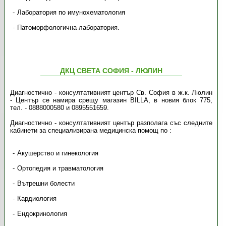
Лаборатория по имунохематология
Патоморфологична лаборатория.
ДКЦ СВЕТА СОФИЯ - ЛЮЛИН
Диагностично - консултативният център Св. София в ж.к. Люлин
- Център се намира срещу магазин BILLA, в новия блок 775,
тел. - 0888000580 и 0895551659.
Диагностично - консултативният център разполага със следните
кабинети за специализирана медицинска помощ по :
Акушерство и гинекология
Ортопедия и травматология
Вътрешни болести
Кардиология
Ендокринология