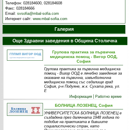
Телефон:
028184600, 028184608
Факс:
028184666
Email:
svsofia@mbal-sofia.com
Интернет сайт:
www.mbal-sofia.com
Галерия
Още Здравни заведения в Община Столична
Групова практика за първична
медицинска помощ - Вигор ООД,
София
Групова практика за първична медицинска
помощ - Вигор ООД е лечебно заведение за
оказване на първична, извънболнична
медицинска помощ със седалище град
София, р-н Подуяне, ж.к. Сухата река, ул.
Е
Информация
Работно време
БОЛНИЦА ЛОЗЕНЕЦ, София
УНИВЕРСИТЕТСКА БОЛНИЦА ЛОЗЕНЕЦ е
създадена през далечната 1948 година по
подобие на практиката в бившите
социалистически стран, като