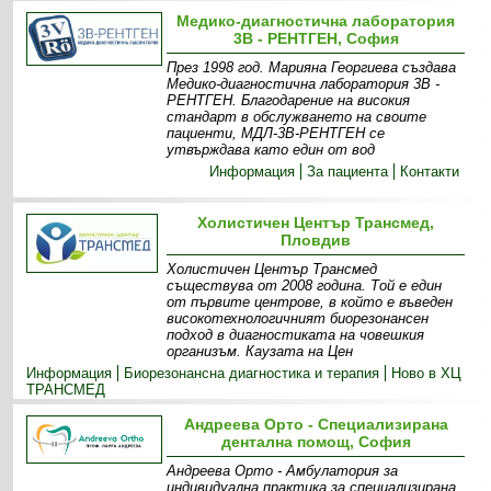
Медико-диагностична лаборатория
3В - РЕНТГЕН, София
През 1998 год. Марияна Георгиева създава
Медико-диагностична лаборатория 3В -
РЕНТГЕН. Благодарение на високия
стандарт в обслужването на своите
пациенти, МДЛ-3В-РЕНТГЕН се
утвърждава като един от вод
Информация
За пациента
Контакти
Холистичен Център Трансмед,
Пловдив
Холистичен Център Трансмед
съществува от 2008 година. Той е един
от първите центрове, в който е въведен
високотехнологичният биорезонансен
подход в диагностиката на човешкия
организъм. Каузата на Цен
Информация
Биорезонансна диагностика и терапия
Ново в ХЦ
ТРАНСМЕД
Андреева Орто - Специализирана
дентална помощ, София
Андреева Орто - Амбулатория за
индивидуална практика за специализирана