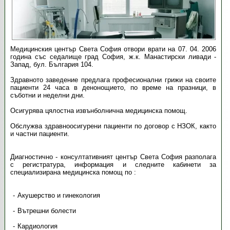
Медицинския център Света София отвори врати на 07. 04. 2006
година със седалище град София, ж.к. Манастирски ливади -
Запад, бул. България 104.
Здравното заведение предлага професионални грижи на своите
пациенти 24 часа в денонощието, по време на празници, в
съботни и неделни дни.
Осигурява цялостна извънболнична медицинска помощ.
Обслужва здравноосигурени пациенти по договор с НЗОК, както
и частни пациенти.
Диагностично - консултативният център Света София разполага
с регистратура, информация и следните кабинети за
специализирана медицинска помощ по :
Акушерство и гинекология
Вътрешни болести
Кардиология