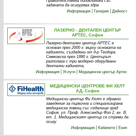
Правителствена поликлиника със
задачата да осигурява здра
Информация
Галерия
Дейност
ЛАЗЕРНО - ДЕНТАЛЕН ЦЕНТЪР
АРТЕС, София
Лазерно-дентален център АРТЕС е
основан през 2000 г. върху основата на
кабинети, създадени от д-р Теодора
Семковска през 1990 г. Центърът
разполага с три модерно оборудвани
дентални кабинета,
Информация
Услуги
Медицински център Артес
МЕДИЦИНСКИ ЦЕНТРОВЕ ФИ ХЕЛТ
АД, София
Медицински център Фи Хелт е здравно
заведение за първична и специализирана
медицинска помощ със седалище град
София, ул. Проф. Александър Фол 2, вх. В,
ет. 1. Медицинският център се стреми да
осигу
Информация
Кабинети
Екип