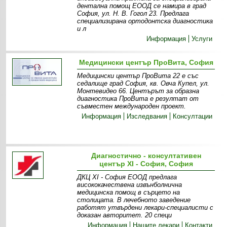
дентална помощ ЕООД се намира в град
София, ул. Н. В. Гогол 23. Предлага
специализирана ортодонтска диагностика
и л
Информация
Услуги
Медицински център ПроВита, София
Медицински център ПроВита 22 е със
седалище град София, кв. Овча Купел, ул.
Монтевидео 66. Центърът за образна
диагностика ПроВита e резултат от
съвместен международен проект.
Информация
Изследвания
Консултации
Диагностично - консултативен
център XI - София, София
ДКЦ XI - София ЕООД предлага
висококачествена извънболнична
медицинска помощ в сърцето на
столицата. В лечебното заведение
работят утвърдени лекари-специалисти с
доказан авторитет. 20 специ
Информация
Нашите лекари
Контакти