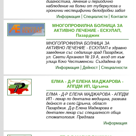
диагностика, лечение и периодично
наблюдение на болни от туберкулоза и
хронични неспецифични белодробни забол
Информация
Специалисти
Контакти
МНОГОПРОФИЛНА БОЛНИЦА ЗА
АКТИВНО ЛЕЧЕНИЕ - ЕСКУЛАП,
Пазарджик
МНОГОПРОФИЛНА БОЛНИЦА ЗА
АКТИВНО ЛЕЧЕНИЕ - ЕСКУЛАП е здравно
заведение със седалище град Пазарджик,
ул. Свети Архангел № 19 А, вход от към
улица Кочо Честименски. Създадена пр
Информация
Дейност
Специалности
ЕЛМА - Д-Р ЕЛЕНА МАДЖАРОВА -
АППДМ ИП, Црънча
ЕЛМА - Д-Р ЕЛЕНА МАДЖАРОВА - АППДМ
ИП - лекар по дентална медицина, развива
дейност в село Црънча, област
Пазарджик. Д-р Елена Маджарова е
дентален лекар със специалност обща
стоматология. Предлага
Информация