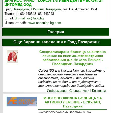
ДИАГНОСТИЧНО - КОНСУЛТАТИВЕН ЦЕНТЪР ЕСКУЛАП -
ЦИТОМЕД ООД
Град
Пазарджик
,
Община Пазарджик
,
ул. Св. Архангел 19 А
Телефон:
034440348, 034443248
Email:
dr_malinov@abv.bg
Интернет сайт:
www.aesculap-bg.com
Галерия
Още Здравни заведения в Град Пазарджик
Специализирана болница за активно
лечение на пневмо-фтизиатрични
заболявания д-р Никола Пенчев -
Пазарджик, Пазарджик
СБАЛПФЗ Д-р Никола Пенчев, Пазарджик е
специализирано лечебно заведение за
диагностика, лечение и периодично
наблюдение на болни от туберкулоза и
хронични неспецифични белодробни забол
Информация
Специалисти
Контакти
МНОГОПРОФИЛНА БОЛНИЦА ЗА
АКТИВНО ЛЕЧЕНИЕ - ЕСКУЛАП,
Пазарджик
МНОГОПРОФИЛНА БОЛНИЦА ЗА