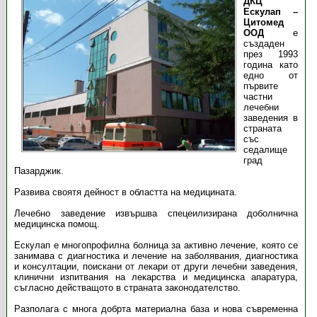
ДКЦ
Ескулап –
Цитомед
ООД
е
създаден
през 1993
година като
едно от
първите
частни
лечебни
заведения в
страната
със
седалище
град
Пазарджик.
Развива своятя дейност в областта на медицината.
Лечебно заведение извършва спецеилизирана доболнична
медицинска помощ.
Ескулап е многопрофилна болница за активно лечение, която се
занимава с диагностика и лечение на заболявания, диагностика
и консултации, поискани от лекари от други лечебни заведения,
клинични изпитвания на лекарства и медицинска апаратура,
съгласно действащото в страната законодателство.
Разполага с многа добрта материална база и нова съвременна