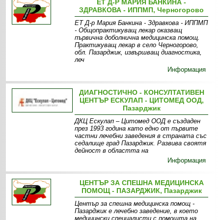
ЕТ Д-Р МАРИЯ БАНКИНА -
ЗДРАВКОВА - ИППМП, Черногорово
ЕТ Д-р Мария Банкина - Здравкова - ИППМП
- Общопрактикуващ лекар оказващ
първична доболнична медицинска помощ.
Практикуващ лекар в село Черногорово,
обл. Пазарджик, извършващ диагностика,
леч
Информация
ДИАГНОСТИЧНО - КОНСУЛТАТИВЕН
ЦЕНТЪР ЕСКУЛАП - ЦИТОМЕД ООД,
Пазарджик
ДКЦ Ескулап – Цитомед ООД е създаден
през 1993 година като едно от първите
частни лечебни заведения в страната със
седалище град Пазарджик. Развива своятя
дейност в областта на
Информация
ЦЕНТЪР ЗА СПЕШНА МЕДИЦИНСКА
ПОМОЩ - ПАЗАРДЖИК, Пазарджик
Център за спешна медицинска помощ -
Пазарджик е лечебно заведение, в което
медицински специалисти с помощта на