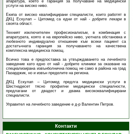
апаратура, което е гаранция за получаване на медицински
услуги на високо ниво.
Екипа от високо квалифицирани специалисти, които работят в
ДКЦ Ескулап – Цитомед са едни от най - добрите лекари в
своята област.
Техният изключителен професионализъм, в комбинация с
апаратурата, която е на европейско ниво, уютната обстановка и
любезното индивидуално отношение към всеки пациент са
достатъчната гаранция за получаването на качествена
комплексна медицинска помощ.
Всичко това е предпоставка за утвърждаването на лечебното
заведение като едно от най - добрите клиники за оказване на
специализирана извънболнична помощ не само в района на град
Пазарджик, но и извън пределите на региона.
ДКЦ Ескулап – Цитомед предлга медицински услуги в
Шестнадесет тясно профилни медицински специалности,
предлагани от двадест и двама висококвалифицирани
специалисти.
Управител на лечебното заведение е д-р Валентин Петров.
Контакти