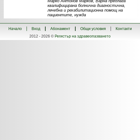
Марко Антонов Марков, Варна предлага
квалифицирана болнична диагностична,
лечебна и рехабилитационна помощ на
пациентите, нужда
Информация
Структура
Контакти
Начало
Вход
Абонамент
Общи условия
Контакти
2012 - 2026 ©
Регистър на здравеопазването