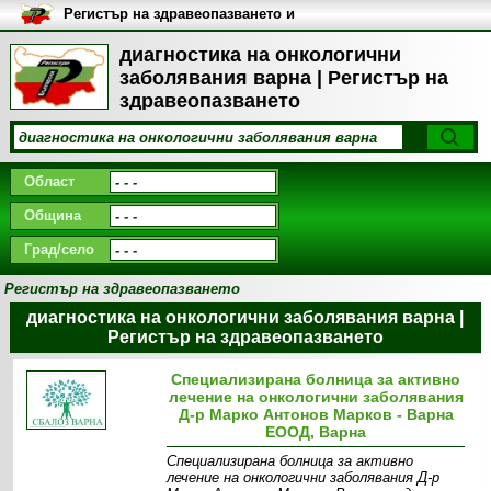
Регистър на здравеопазването и
медицинските заведения в
България
диагностика на онкологични
заболявания варна | Регистър на
здравеопазването
Област
Община
Град/село
Регистър на здравеопазването
диагностика на онкологични заболявания варна |
Регистър на здравеопазването
Специализирана болница за активно
лечение на онкологични заболявания
Д-р Марко Антонов Марков - Варна
ЕООД, Варна
Специализирана болница за активно
лечение на онкологични заболявания Д-р