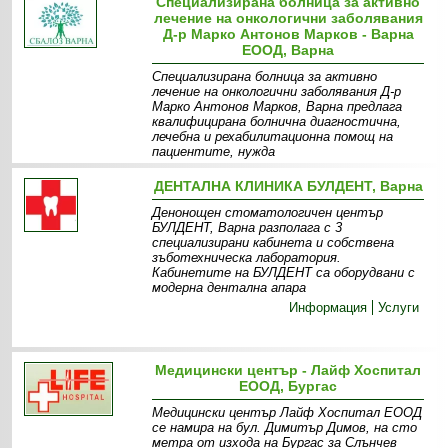
Специализирана болница за активно
лечение на онкологични заболявания
Д-р Марко Антонов Марков - Варна
ЕООД, Варна
Специализирана болница за активно
лечение на онкологични заболявания Д-р
Марко Антонов Марков, Варна предлага
квалифицирана болнична диагностична,
лечебна и рехабилитационна помощ на
пациентите, нужда
Информация
Структура
Контакти
ДЕНТАЛНА КЛИНИКА БУЛДЕНТ, Варна
Денонощен стоматологичен център
БУЛДЕНТ, Варна разполага с 3
специализирани кабинета и собствена
зъботехническа лаборатория.
Кабинетите на БУЛДЕНТ са оборудвани с
модерна дентална апара
Информация
Услуги
Медицински център - Лайф Хоспитал
ЕООД, Бургас
Медицински център Лайф Хоспитал ЕООД
се намира на бул. Димитър Димов, на сто
метра от изхода на Бургас за Слънчев