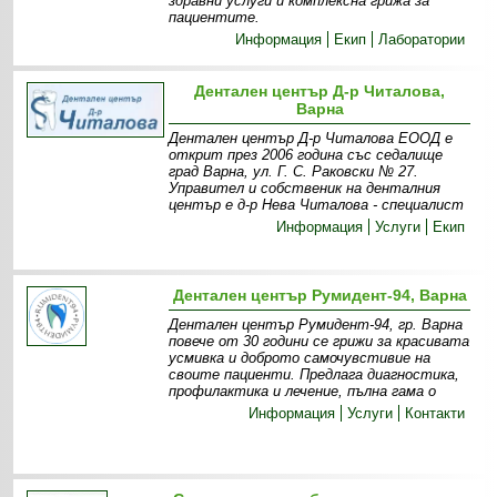
здравни услуги и комплексна грижа за
пациентите.
Информация
Екип
Лаборатории
Дентален център Д-р Читалова,
Варна
Дентален център Д-р Читалова ЕООД е
открит през 2006 година със седалище
град Варна, ул. Г. С. Раковски № 27.
Управител и собственик на денталния
център е д-р Нева Читалова - специалист
Информация
Услуги
Екип
Дентален център Румидент-94, Варна
Дентален център Румидент-94, гр. Варна
повече от 30 години се грижи за красивата
усмивка и доброто самочувстивие на
своите пациенти. Предлага диагностика,
профилактика и лечение, пълна гама о
Информация
Услуги
Контакти