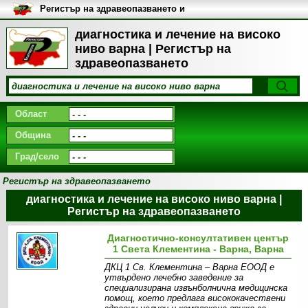
Регистър на здравеопазването и
медицинските заведения в
България
диагностика и лечение на високо
ниво варна | Регистър на
здравеопазването
Област
Община
Град/село
Регистър на здравеопазването
диагностика и лечение на високо ниво варна |
Регистър на здравеопазването
Диагностично-консултативен център
1 Света Клементина - Варна, Варна
ДКЦ 1 Св. Клементина – Варна ЕООД е
утвърдено лечебно заведение за
специализирана извънболнична медицинска
помощ, което предлага висококачествени