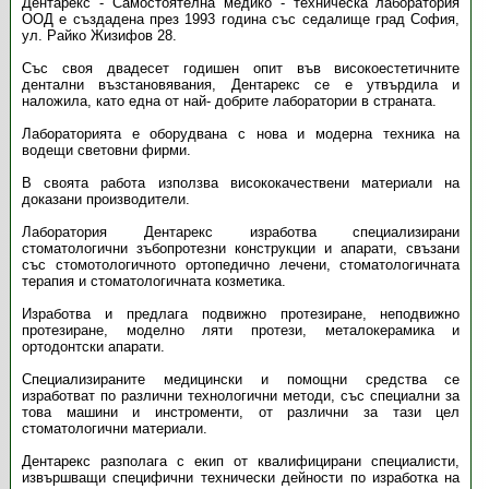
Дентарекс - Самостоятелна медико - техническа лаборатория
ООД е създадена през 1993 година със седалище град София,
ул. Райко Жизифов 28.
Със своя двадесет годишен опит във високоестетичните
дентални възстановявания, Дентарекс се е утвърдила и
наложила, като една от най- добрите лаборатории в страната.
Лабораторията е оборудвана с нова и модерна техника на
водещи световни фирми.
В своята работа използва висококачествени материали на
доказани производители.
Лаборатория Дентарекс изработва специализирани
стоматологични зъбопротезни конструкции и апарати, свъзани
със стомотологичното ортопедично лечени, стоматологичната
терапия и стоматологичната козметика.
Изработва и предлага подвижно протезиране, неподвижно
протезиране, моделно ляти протези, металокерамика и
ортодонтски апарати.
Специализираните медицински и помощни средства се
изработват по различни технологични методи, със специални за
това машини и инстроменти, от различни за тази цел
стоматологични материали.
Дентарекс разполага с екип от квалифицирани специалисти,
извършващи специфични технически дейности по изработка на