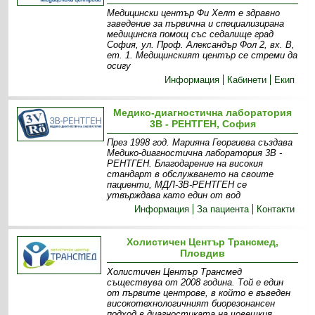
Медицински център Фи Хелт е здравно
заведение за първична и специализирана
медицинска помощ със седалище град
София, ул. Проф. Александър Фол 2, вх. В,
ет. 1. Медицинският център се стреми да
осигу
Информация
Кабинети
Екип
Медико-диагностична лаборатория
3В - РЕНТГЕН, София
През 1998 год. Марияна Георгиева създава
Медико-диагностична лаборатория 3В -
РЕНТГЕН. Благодарение на високия
стандарт в обслужването на своите
пациенти, МДЛ-3В-РЕНТГЕН се
утвърждава като един от вод
Информация
За пациента
Контакти
Холистичен Център Трансмед,
Пловдив
Холистичен Център Трансмед
съществува от 2008 година. Той е един
от първите центрове, в който е въведен
високотехнологичният биорезонансен
подход в диагностиката на човешкия