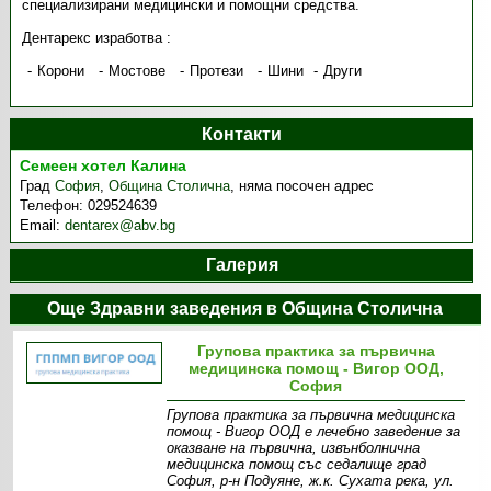
специализирани медицински и помощни средства.
Дентарекс изработва :
Корони
Мостове
Протези
Шини
Други
Контакти
Семеен хотел Калина
Град
София
,
Община Столична
,
няма посочен адрес
Телефон:
029524639
Email:
dentarex@abv.bg
Галерия
Още Здравни заведения в Община Столична
Групова практика за първична
медицинска помощ - Вигор ООД,
София
Групова практика за първична медицинска
помощ - Вигор ООД е лечебно заведение за
оказване на първична, извънболнична
медицинска помощ със седалище град
София, р-н Подуяне, ж.к. Сухата река, ул.