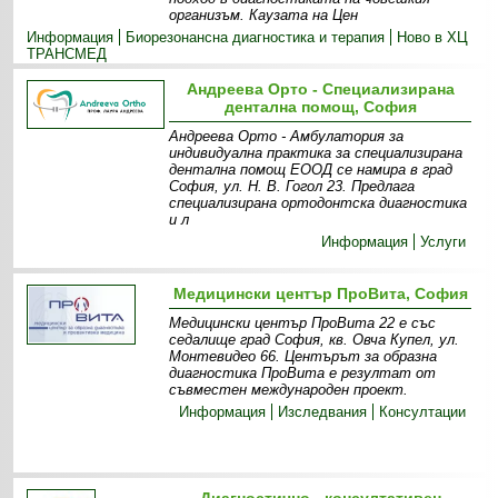
организъм. Каузата на Цен
Информация
Биорезонансна диагностика и терапия
Ново в ХЦ
ТРАНСМЕД
Андреева Орто - Специализирана
дентална помощ, София
Андреева Орто - Амбулатория за
индивидуална практика за специализирана
дентална помощ ЕООД се намира в град
София, ул. Н. В. Гогол 23. Предлага
специализирана ортодонтска диагностика
и л
Информация
Услуги
Медицински център ПроВита, София
Медицински център ПроВита 22 е със
седалище град София, кв. Овча Купел, ул.
Монтевидео 66. Центърът за образна
диагностика ПроВита e резултат от
съвместен международен проект.
Информация
Изследвания
Консултации