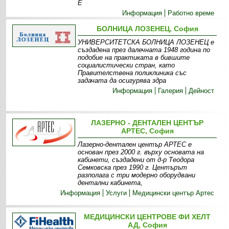
Е
Информация
Работно време
БОЛНИЦА ЛОЗЕНЕЦ, София
УНИВЕРСИТЕТСКА БОЛНИЦА ЛОЗЕНЕЦ е
създадена през далечната 1948 година по
подобие на практиката в бившите
социалистически стран, като
Правителствена поликлиника със
задачата да осигурява здра
Информация
Галерия
Дейност
ЛАЗЕРНО - ДЕНТАЛЕН ЦЕНТЪР
АРТЕС, София
Лазерно-дентален център АРТЕС е
основан през 2000 г. върху основата на
кабинети, създадени от д-р Теодора
Семковска през 1990 г. Центърът
разполага с три модерно оборудвани
дентални кабинета,
Информация
Услуги
Медицински център Артес
МЕДИЦИНСКИ ЦЕНТРОВЕ ФИ ХЕЛТ
АД, София