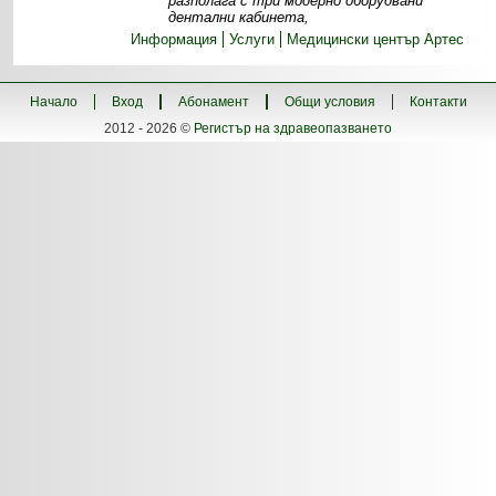
разполага с три модерно оборудвани
дентални кабинета,
Информация
Услуги
Медицински център Артес
Начало
Вход
Абонамент
Общи условия
Контакти
2012 - 2026 ©
Регистър на здравеопазването