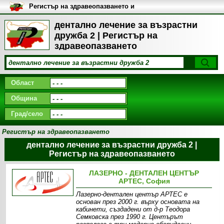
Регистър на здравеопазването и
медицинските заведения в
България
дентално лечение за възрастни
дружба 2 | Регистър на
здравеопазването
Област
Община
Град/село
Регистър на здравеопазването
дентално лечение за възрастни дружба 2 |
Регистър на здравеопазването
ЛАЗЕРНО - ДЕНТАЛЕН ЦЕНТЪР
АРТЕС, София
Лазерно-дентален център АРТЕС е
основан през 2000 г. върху основата на
кабинети, създадени от д-р Теодора
Семковска през 1990 г. Центърът