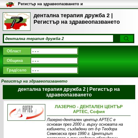
Регистър на здравеопазването и
медицинските заведения в
България
дентална терапия дружба 2 |
Регистър на здравеопазването
Област
Община
Град/село
Регистър на здравеопазването
дентална терапия дружба 2 | Регистър на
здравеопазването
ЛАЗЕРНО - ДЕНТАЛЕН ЦЕНТЪР
АРТЕС, София
Лазерно-дентален център АРТЕС е
основан през 2000 г. върху основата на
кабинети, създадени от д-р Теодора
Семковска през 1990 г. Центърът