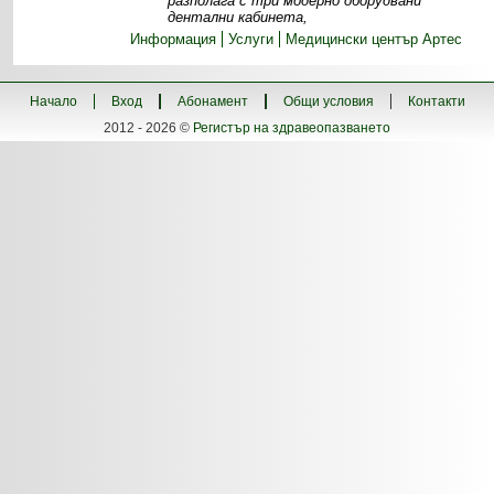
разполага с три модерно оборудвани
дентални кабинета,
Информация
Услуги
Медицински център Артес
Начало
Вход
Абонамент
Общи условия
Контакти
2012 - 2026 ©
Регистър на здравеопазването