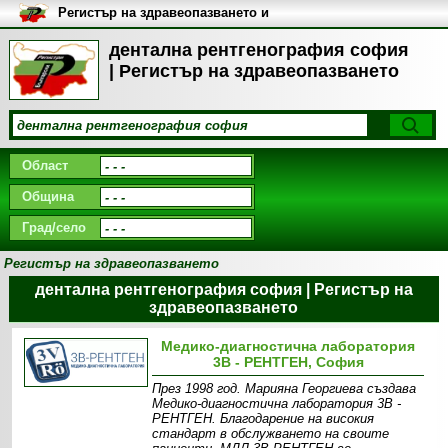
Регистър на здравеопазването и
медицинските заведения в
България
дентална рентгенография софия
| Регистър на здравеопазването
Област
Община
Град/село
Регистър на здравеопазването
дентална рентгенография софия | Регистър на
здравеопазването
Медико-диагностична лаборатория
3В - РЕНТГЕН, София
През 1998 год. Марияна Георгиева създава
Медико-диагностична лаборатория 3В -
РЕНТГЕН. Благодарение на високия
стандарт в обслужването на своите