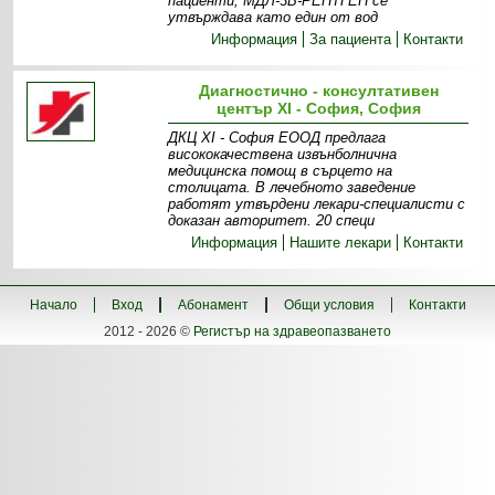
пациенти, МДЛ-3В-РЕНТГЕН се
утвърждава като един от вод
Информация
За пациента
Контакти
Диагностично - консултативен
център XI - София, София
ДКЦ XI - София ЕООД предлага
висококачествена извънболнична
медицинска помощ в сърцето на
столицата. В лечебното заведение
работят утвърдени лекари-специалисти с
доказан авторитет. 20 специ
Информация
Нашите лекари
Контакти
Начало
Вход
Абонамент
Общи условия
Контакти
2012 - 2026 ©
Регистър на здравеопазването