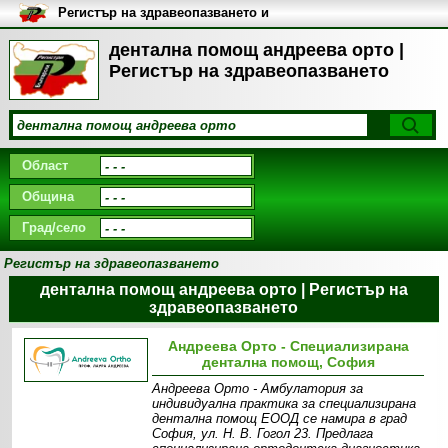
Регистър на здравеопазването и
медицинските заведения в
България
дентална помощ андреева орто |
Регистър на здравеопазването
Област
Община
Град/село
Регистър на здравеопазването
дентална помощ андреева орто | Регистър на
здравеопазването
Андреева Орто - Специализирана
дентална помощ, София
Андреева Орто - Амбулатория за
индивидуална практика за специализирана
дентална помощ ЕООД се намира в град
София, ул. Н. В. Гогол 23. Предлага