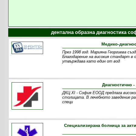
дентална образна диагностика со
Медико-диагнос
През 1998 год. Марияна Георгиева съ
Благодарение на високия стандарт в
утвърждава като един от вод
Диагностично -
ДКЦ XI - София ЕООД предлага високо
столицата. В лечебното заведение р
специ
Специализирана болница за акти