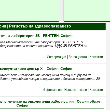
фия | Регистър на здравеопазването
тична лаборатория 3В - РЕНТГЕН, София
здава Медико-диагностична лаборатория 3В - РЕНТГЕН.
 обслужването на своите пациенти, МДЛ-3В-РЕНТГЕН се
Информация
За пациента
Контакти
 консултативен център XI - София, София
качествена извънболнична медицинска помощ в сърцето на
аботят утвърдени лекари-специалисти с доказан авторитет. 20
Информация
Нашите лекари
Контакти
вно лечение на онкологични заболявания - София област,
София