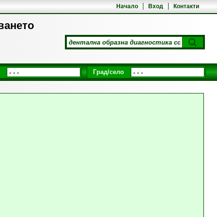
Начало
Вход
Контакти
ването
Град/село