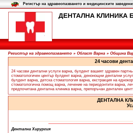
Регистър на здравеопазването и медицинските заведени
ДЕНТАЛНА КЛИНИКА БУ
Регистър на здравеопазването
»
Област Варна
»
Община Ва
24 часови дент
24 часови дентални услуги варна
,
булдент вашият здравен партнь
стоматологичен център булдент варна
,
денонощни дентални услуг
булдент варна
,
детска стоматология варна
,
екстракция на едноко
стоматологична помощ варна
,
лечение на периодонтити варна
,
ле
предпочитана дентална клиника варна
,
препоръчан дентален цент
ДЕНТАЛНА КЛ
Ус
Дентална Хирургия