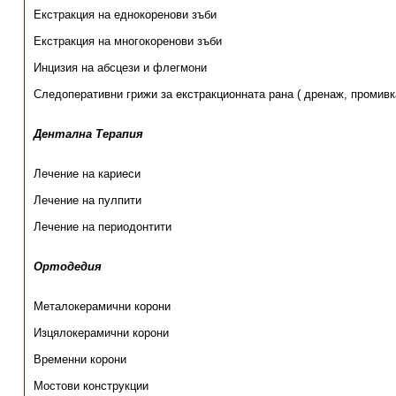
Екстракция на еднокоренови зъби
Екстракция на многокоренови зъби
Инцизия на абсцези и флегмони
Следоперативни грижи за екстракционната рана ( дренаж, промивк
Дентална Терапия
Лечение на кариеси
Лечение на пулпити
Лечение на периодонтити
Ортодедия
Металокерамични корони
Изцялокерамични корони
Временни корони
Мостови конструкции