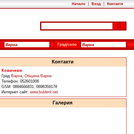
Начало
Вход
Контакти
Град/село
Контакти
Ковачеви
Град
Варна
,
Община Варна
Телефон:
052601008
GSM:
0894666831, 0898359178
Интернет сайт:
www.buldent.net
Галерия