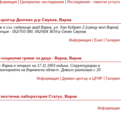
формация
Ценоразпис изследвания
Изследвания - пакетни услуги
 център Дентико д-р Смуков, Варна
 е със седалище град Варна, ул. Хан Кубрат 2 (срещу мол Варна).
пция - 052/703 090, 052/504 367д-р Огнян Смуков
Информация
Екип
Галерия
-социални грижи за деца - Варна, Варна
 - Варна е открит на 17.11.1953 година. Структуриран в
риторията на Варненска област. Домът разполага с 20
Информация
Дневен център и ЦРИР
Галерия
ностична лаборатория Статус, Варна
Информация