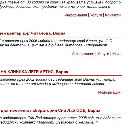
рна повече от 30 години се грижи за красивата усмивка и доброто
редлага диагностика, профилактика и лечение, пълна гама о
Информация
Услуги
Контакти
лен център Д-р Читалова, Варна
 открит през 2006 година със седалище град Варна, ул. Г. С.
ик на денталния център е д-р Нева Читалова - специалист
Информация
Услуги
Екип
НА КЛИНИКА ЛЕГЕ АРТИС, Варна
адена през 2002 година със седалище град Варна, ул. Генерал
ката, се състои от млади и амбициозни дентални лекари,
Информация
-диагностична лаборатория Сий Лаб ООД, Варна
 лаборатория Сий Лаб отваря врати през 2008 год. със седалище
 медицински комплекс Младост. Създадена с желание, п