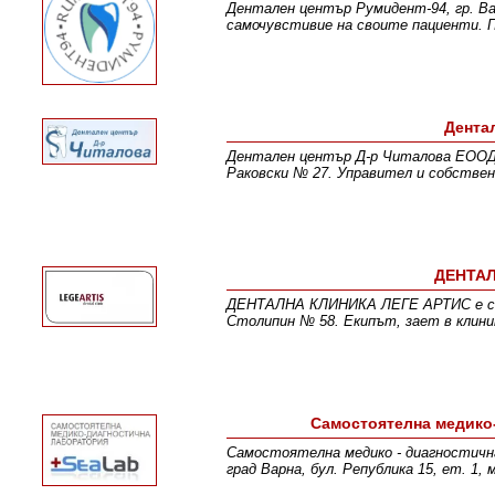
Дентален център Румидент-94, гр. Ва
самочувстивие на своите пациенти. П
Дента
Дентален център Д-р Читалова ЕООД е
Раковски № 27. Управител и собствен
ДЕНТАЛ
ДЕНТАЛНА КЛИНИКА ЛЕГЕ АРТИС е създ
Столипин № 58. Екипът, зает в клини
Самостоятелна медико
Самостоятелна медико - диагностична
град Варна, бул. Република 15, ет. 1,