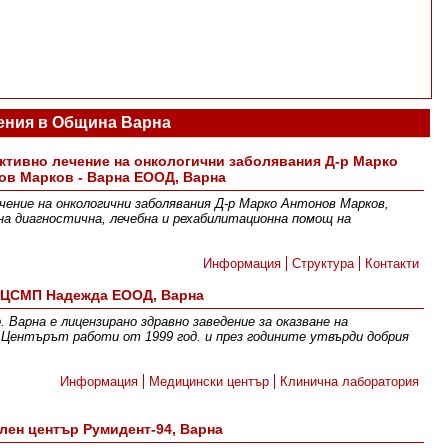
ения в Община Варна
ктивно лечение на онкологични заболявания Д-р Марко
ов Марков - Варна ЕООД, Варна
чение на онкологични заболявания Д-р Марко Антонов Марков,
на диагностична, лечебна и рехабилитационна помощ на
Информация
Структура
Контакти
ЦСМП Надежда ЕООД, Варна
рна е лицензирано здравно заведение за оказване на
 Центърът работи от 1999 год. и през годините утвърди добрия
Информация
Медицински център
Клинична лаборатория
лен център Румидент-94, Варна