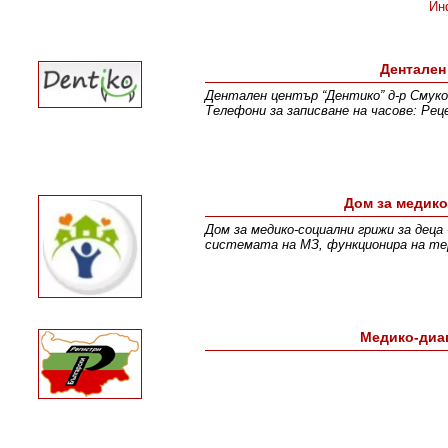
Ин
Дентален
Дентален център “Дентико” д-р Смуков
Телефони за записване на часове: Реце
Дом за медико
Дом за медико-социални грижи за деца
системата на МЗ, функционира на те
Медико-диаг