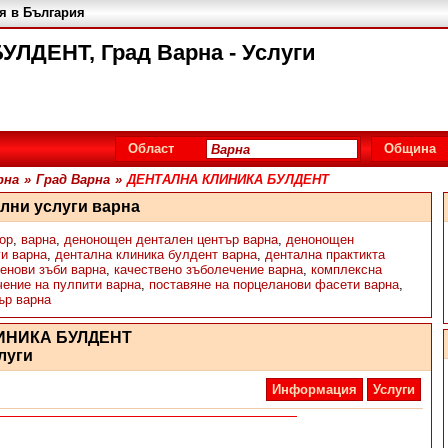
я в България
ЛДЕНТ, Град Варна - Услуги
Област
Община
рна
»
Град Варна
»
ДЕНТАЛНА КЛИНИКА БУЛДЕНТ
ални услуги варна
ор
,
варна
,
денонощен дентален център варна
,
денонощен
и варна
,
дентална клиника булдент варна
,
дентална практикта
ренови зъби варна
,
качествено зъболечение варна
,
комплексна
чение на пулпити варна
,
поставяне на порцеланови фасети варна
,
ър варна
ИНИКА БУЛДЕНТ
луги
Информация
Услуги