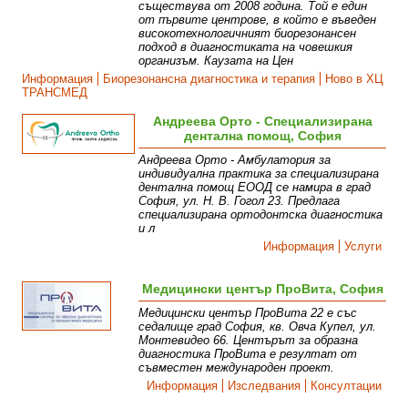
съществува от 2008 година. Той е един
от първите центрове, в който е въведен
високотехнологичният биорезонансен
подход в диагностиката на човешкия
организъм. Каузата на Цен
Информация
Биорезонансна диагностика и терапия
Ново в ХЦ
ТРАНСМЕД
Андреева Орто - Специализирана
дентална помощ, София
Андреева Орто - Амбулатория за
индивидуална практика за специализирана
дентална помощ ЕООД се намира в град
София, ул. Н. В. Гогол 23. Предлага
специализирана ортодонтска диагностика
и л
Информация
Услуги
Медицински център ПроВита, София
Медицински център ПроВита 22 е със
седалище град София, кв. Овча Купел, ул.
Монтевидео 66. Центърът за образна
диагностика ПроВита e резултат от
съвместен международен проект.
Информация
Изследвания
Консултации