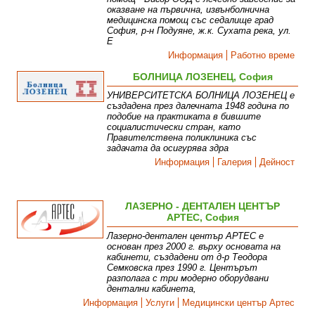
оказване на първична, извънболнична
медицинска помощ със седалище град
София, р-н Подуяне, ж.к. Сухата река, ул.
Е
Информация
Работно време
БОЛНИЦА ЛОЗЕНЕЦ, София
УНИВЕРСИТЕТСКА БОЛНИЦА ЛОЗЕНЕЦ е
създадена през далечната 1948 година по
подобие на практиката в бившите
социалистически стран, като
Правителствена поликлиника със
задачата да осигурява здра
Информация
Галерия
Дейност
ЛАЗЕРНО - ДЕНТАЛЕН ЦЕНТЪР
АРТЕС, София
Лазерно-дентален център АРТЕС е
основан през 2000 г. върху основата на
кабинети, създадени от д-р Теодора
Семковска през 1990 г. Центърът
разполага с три модерно оборудвани
дентални кабинета,
Информация
Услуги
Медицински център Артес