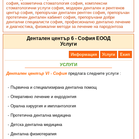
софия
,
козметична стоматология софия
,
комплексни
стоматологични услуги софия
,
модерен дентален и рентгенов
център софия
,
препоръчан дентален рентген софия
,
препоръчан
протетичен дентален кабинет софия
,
препоръчани добри
дентални специалисти софия
,
професионално дентално лечение
и диагностика
,
физикални методи за лечение на пародонтоза
Дентален център 6 - София ЕООД
Услуги
Информация
Услуги
Екип
УСЛУГИ
Дентален център VI - София
предлага следните услуги :
Първична и специализирана дентална помощ
Оперативно лечение и ендодонтия
Орална хирургия и имплантология
Протетична дентална медицина
Детска дентална медицина
Дентална физиотерапия