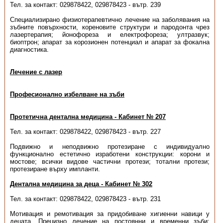
Тел. за контакт: 029878422, 029878423 - вътр. 239
Специализирано физиотерапевтично лечение на заболявания на
зъбните повърхности, кореновите структури и пародонта чрез
лазертерапия; йонофореза и електрофореза; ултразвук;
биоптрон; апарат за корозионен потенциал и апарат за фокална
диагностика.
Лечение с лазер
Професионално избелване на зъби
Протетична дентална медицина - Кабинет № 207
Тел. за контакт: 029878422, 029878423 - вътр. 227
Подвижно и неподвижно протезиране с индивидуално
функционално естетично изработени конструкции: корони и
мостове; всички видове частични протези; тотални протези;
протезиране върху импланти.
Дентална медицина за деца - Кабинет № 302
Тел. за контакт: 029878422, 029878423 - вътр. 231
Мотивация и ремотивация за придобиване хигиенни навици у
децата. Прецизно лечение на постоянни и временни зъби: