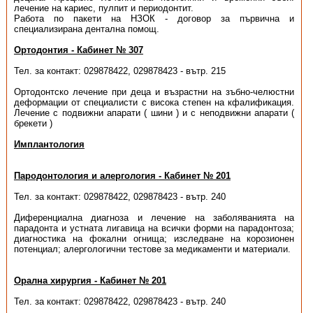
лечение на кариес, пулпит и периодонтит.
Работа по пакети на НЗОК - договор за първична и
специализирана дентална помощ.
Ортодонтия - Кабинет № 307
Тел. за контакт: 029878422, 029878423 - вътр. 215
Ортодонтско лечение при деца и възрастни на зъбно-челюстни
деформации от специалисти с висока степен на кфалификация.
Лечение с подвижни апарати ( шини ) и с неподвижни апарати (
брекети )
Имплантология
Пародонтология и алергология - Кабинет № 201
Тел. за контакт: 029878422, 029878423 - вътр. 240
Диференциална диагноза и лечение на заболяванията на
парадонта и устната лигавица на всички форми на парадонтоза;
диагностика на фокални огнища; изследване на корозионен
потенциал; алергологични тестове за медикаменти и материали.
Орална хирургия - Кабинет № 201
Тел. за контакт: 029878422, 029878423 - вътр. 240