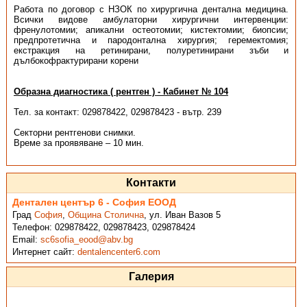
Работа по договор с НЗОК по хирургична дентална медицина.
Всички видове амбулаторни хирургични интервенции:
френулотомии; апикални остеотомии; кистектомии; биопсии;
предпротетична и пародонтална хирургия; геремектомия;
екстракция на ретинирани, полуретинирани зъби и
дълбокофрактурирани корени
Образна диагностика ( рентген ) - Кабинет № 104
Тел. за контакт: 029878422, 029878423 - вътр. 239
Секторни рентгенови снимки.
Време за проявяване – 10 мин.
Контакти
Дентален център 6 - София ЕООД
Град
София
,
Община Столична
,
ул. Иван Вазов 5
Телефон:
029878422, 029878423, 029878424
Email:
sc6sofia_eood@abv.bg
Интернет сайт:
dentalencenter6.com
Галерия