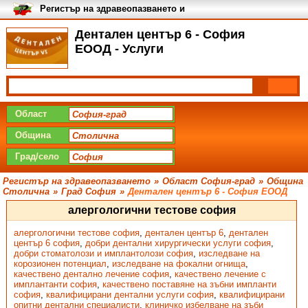
Регистър на здравеопазването и
медицинските заведения в
България
Дентален център 6 - София
ЕООД - Услуги
Област
Община
Град/село
Регистър на здравеопазването
»
Област София-град
»
Община
Столична
»
Град София
»
Дентален център 6 - София ЕООД
алергологични тестове софия
алергологични тестове софия
,
дентален център 6
,
дентален
център 6 софия
,
добри дентални хирургически услуги софия
,
добри стоматолози и имплантолози софия
,
изследване на
корозионен потенциал
,
изследване на фокални огнища
,
качествено дентално лечение софия
,
качествено лечение с
имплантанти софия
,
качествено поставяне на зъбни импланти
софия
,
квалифицирани дентални услуги софия
,
квалифицирани
опитни дентални специалисти
,
клиничко избелване на зъби