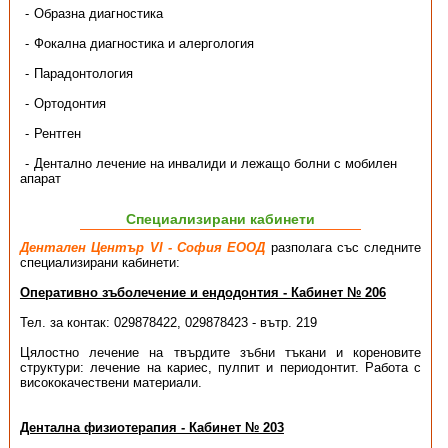
Образна диагностика
Фокална диагностика и алергология
Парадонтология
Ортодонтия
Рентген
Дентално лечение на инвалиди и лежащо болни с мобилен
апарат
Специализирани кабинети
Дентален Център VI - София ЕООД
разполага със следните
специализирани кабинети:
Оперативно зъболечение и ендодонтия - Кабинет № 206
Тел. за контак: 029878422, 029878423 - вътр. 219
Цялостно лечение на твърдите зъбни тъкани и кореновите
структури: лечение на кариес, пулпит и периодонтит. Работа с
висококачествени материали.
Дентална физиотерапия - Кабинет № 203