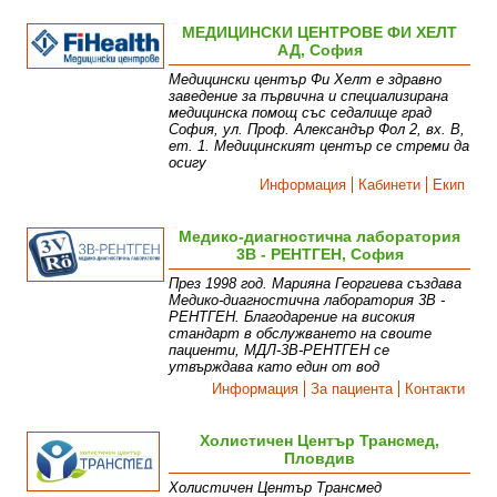
МЕДИЦИНСКИ ЦЕНТРОВЕ ФИ ХЕЛТ
АД, София
Медицински център Фи Хелт е здравно
заведение за първична и специализирана
медицинска помощ със седалище град
София, ул. Проф. Александър Фол 2, вх. В,
ет. 1. Медицинският център се стреми да
осигу
Информация
Кабинети
Екип
Медико-диагностична лаборатория
3В - РЕНТГЕН, София
През 1998 год. Марияна Георгиева създава
Медико-диагностична лаборатория 3В -
РЕНТГЕН. Благодарение на високия
стандарт в обслужването на своите
пациенти, МДЛ-3В-РЕНТГЕН се
утвърждава като един от вод
Информация
За пациента
Контакти
Холистичен Център Трансмед,
Пловдив
Холистичен Център Трансмед