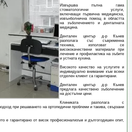
Извършва пълна гама
стоматологични услуги,
включващи първична медицинска,
извънболнична помощ в областта
на зъболечението и денталната
медицина.
Дентален център д-р Кънев
разполага със съвременна
техника, използват се
висококачествени материали при
лечение и профилактика на зъбите
и устната кухина.
Високото качество на услугите и
индивидуално внимание към всеки
отделен клиент са гарантирани.
Дентален център д-р Кънев
предлага качествено зъболечение
на достъпни цени.
Клиниката разполага с
подход при решаването на ортопедични проблеми и такива, свързани
оето е гарантирано от висок професионализъм и дългогодишен опит,