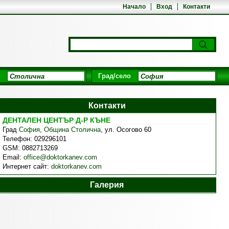
Начало
Вход
Контакти
Град/село
Контакти
ДЕНТАЛЕН ЦЕНТЪР Д-Р КЪНЕ
Град
София
,
Община Столична
,
ул. Осогово 60
Телефон:
029296101
GSM:
0882713269
Email:
office@doktorkanev.com
Интернет сайт:
doktorkanev.com
Галерия