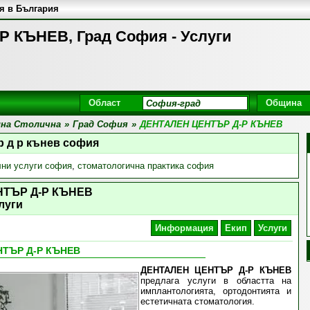
я в България
 КЪНЕВ, Град София - Услуги
Област
Община
на Столична
»
Град София
»
ДЕНТАЛЕН ЦЕНТЪР Д-Р КЪНЕВ
р д р кънев софия
лни услуги софия
,
стоматологична практика софия
НТЪР Д-Р КЪНЕВ
луги
Информация
Екип
Услуги
НТЪР Д-Р КЪНЕВ
ДЕНТАЛЕН ЦЕНТЪР Д-Р КЪНЕВ
предлага услуги в областта на
имплантологията, ортодонтията и
естетичната стоматология.