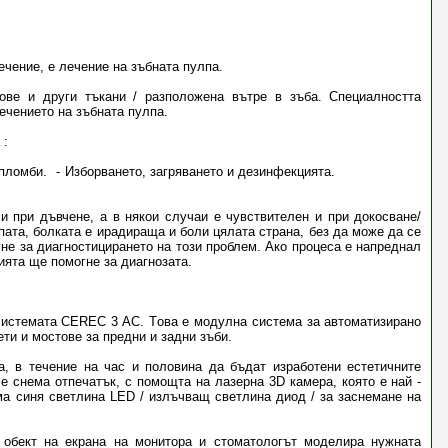
ечение, е лечение на зъбната пулпа.
ове и други тъкани / разположена вътре в зъба. Специалността
ечението на зъбната пулпа.
 :
 пломби.
Изборването, загряването и дезинфекцията.
и при дъвчене, а в някои случаи е чувствителен и при докосване/
лпата, болката е ирадираща и боли цялата страна, без да може да се
не за диагностицирането на този проблем. Ако процеса е напреднал
ията ще помогне за диагнозата.
системата CEREC 3 AC. Tова е модулна система за автоматизирано
ети и мостове за предни и задни зъби.
, в течение на час и половина да бъдат изработени естетичните
е снема отпечатък, с помощта на лазерна 3D камера, която е най -
ма синя светлина LED / излъчващ светлина диод / за заснемане на
 обект на екрана на монитора и стоматологът моделира нужната