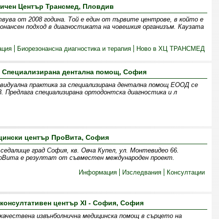
ичен Център Трансмед, Пловдив
ва от 2008 година. Той е един от първите центрове, в който е
онансен подход в диагностиката на човешкия организъм. Каузата
ация
Биорезонансна диагностика и терапия
Ново в ХЦ ТРАНСМЕД
- Специализирана дентална помощ, София
ивидуална практика за специализирана дентална помощ ЕООД се
 23. Предлага специализирана ортодонтска диагностика и л
ински център ПроВита, София
седалище град София, кв. Овча Купел, ул. Монтевидео 66.
оВита e резултат от съвместен международен проект.
Информация
Изследвания
Консултации
 консултативен център XI - София, София
качествена извънболнична медицинска помощ в сърцето на