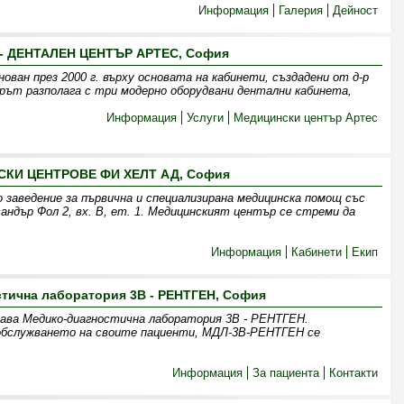
Информация
Галерия
Дейност
- ДЕНТАЛЕН ЦЕНТЪР АРТЕС, София
ван през 2000 г. върху основата на кабинети, създадени от д-р
ърът разполага с три модерно оборудвани дентални кабинета,
Информация
Услуги
Медицински център Артес
КИ ЦЕНТРОВЕ ФИ ХЕЛТ АД, София
 заведение за първична и специализирана медицинска помощ със
андър Фол 2, вх. В, ет. 1. Медицинският център се стреми да
Информация
Кабинети
Екип
тична лаборатория 3В - РЕНТГЕН, София
здава Медико-диагностична лаборатория 3В - РЕНТГЕН.
 обслужването на своите пациенти, МДЛ-3В-РЕНТГЕН се
Информация
За пациента
Контакти