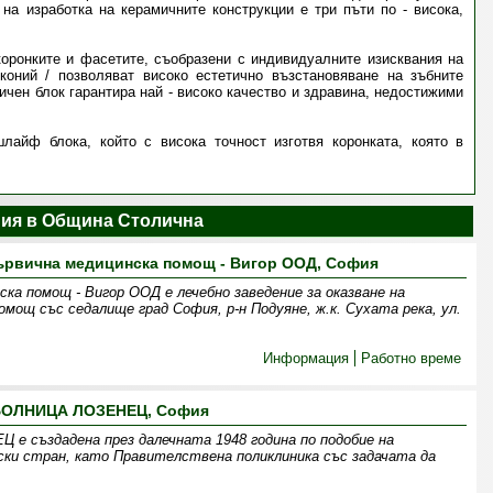
на изработка на керамичните конструкции е три пъти по - висока,
оронките и фасетите, съобразени с индивидуалните изисквания на
коний / позволяват високо естетично възстановяване на зъбните
чен блок гарантира най - високо качество и здравина, недостижими
айф блока, който с висока точност изготвя коронката, която в
ния в Община Столична
първична медицинска помощ - Вигор ООД, София
ска помощ - Вигор ООД е лечебно заведение за оказване на
омощ със седалище град София, р-н Подуяне, ж.к. Сухата река, ул.
Информация
Работно време
БОЛНИЦА ЛОЗЕНЕЦ, София
създадена през далечната 1948 година по подобие на
ки стран, като Правителствена поликлиника със задачата да