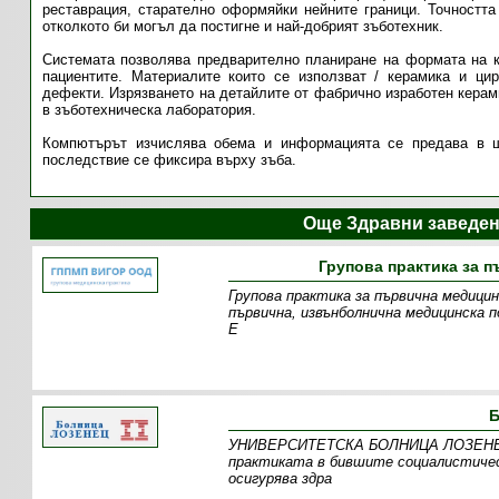
реставрация, старателно оформяйки нейните граници. Точността 
отколкото би могъл да постигне и най-добрият зъботехник.
Системата позволява предварително планиране на формата на к
пациентите. Материалите които се използват / керамика и цир
дефекти. Изрязването на детайлите от фабрично изработен керами
в зъботехническа лаборатория.
Компютърът изчислява обема и информацията се предава в шл
последствие се фиксира върху зъба.
Още Здравни заведе
Групова практика за 
Групова практика за първична медицин
първична, извънболнична медицинска п
Е
УНИВЕРСИТЕТСКА БОЛНИЦА ЛОЗЕНЕЦ е 
практиката в бившите социалистичес
осигурява здра