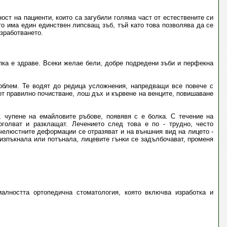
ст на пациенти, които са загубили голяма част от естествените си
то има един единствен липсващ зъб, тъй като това позволява да се
изработването.
пка е здраве. Всеки желае бели, добре подредени зъби и перфекна
облем. Те водят до редица усложнения, напредващи все повече с
от правилно почистване, лош дъх и кървене на венците, повишаване
, чупене на емайловите ръбове, появявя с е болка. С течение на
оголват и разклащат. Лечението след това е по - трудно, често
 челюстните деформации се отразяват и на външния вид на лицето -
изпъкнала или потънала, лицевите гънки се задълбочават, променя
алността ортопедична стоматология, която включва изработка и