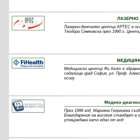
ЛАЗЕРНО 
Лазерно-дентален център АРТЕС е осно
Теодора Семковска през 1990 г. Цент
МЕДИЦИНС
Медицински център Фи Хелт е здравно
седалище град София, ул. Проф. Алекс
осигу
Медико-диагнос
През 1998 год. Марияна Георгиева съ
Благодарение на високия стандарт в
утвърждава като един от вод