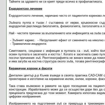
Тайните за здравето ни се крият преди всичко в профилактиката.
Ендодонтско лечение
Ендодонтското лечение, наричано често от пациентите кореново л
Зъбната пулпа е тъкан / съставена от нерви, кръвоносни съд
ендодонтия разглежда биологията, физиологията, патологията и л
Най - честите причини за възпалението или инфекцията на зъба са
Зъбният кариес.
Натрупаният ефект от сменянето на няколко
Травматични инциденти.
Симптомите, свързани с инфекция в пулпата са - зъб, който бол
освен пулпата е засегната и костта /. Когато е засегната само пу
посочи причинния зъб. Рентгенографията не винаги може да помог
и има загуба на костна структура около зъба, тогава рентгенограф
Керамични корони и фасети
Дентален център д-р Кънев въведе в своята практика CAD-CAM 
проектиране и изготвяне на керамични инлеи, онлеи, коронки, фас
Така става възможно в рамките на едно посещение на пациента
конструкции. Изработването може да се осъществи дори без да с
прецизната предлагана до този момент. Камерата използва види
цифрови изображения.
Изображението на подготвения зъб се превръща в триизмерен