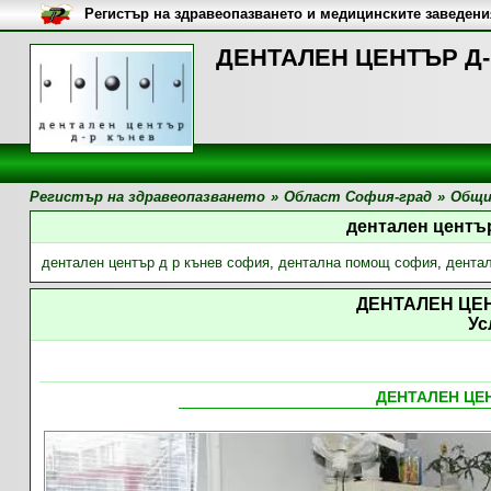
Регистър на здравеопазването и медицинските заведени
ДЕНТАЛЕН ЦЕНТЪР Д-Р
Регистър на здравеопазването
»
Област София-град
»
Общи
дентален центъ
дентален център д р кънев софия
,
дентална помощ софия
,
дента
ДЕНТАЛЕН ЦЕ
Ус
ДЕНТАЛЕН ЦЕ