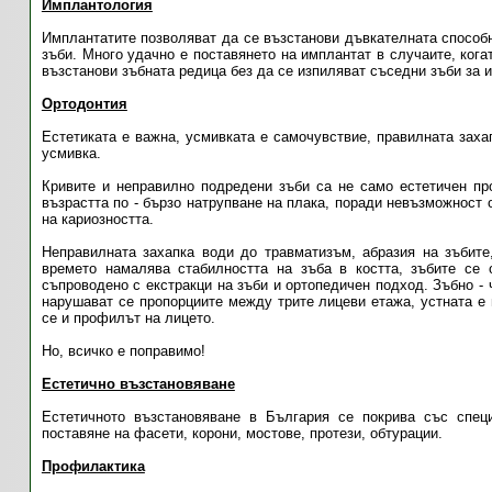
Имплантология
Имплантатите позволяват да се възстанови дъвкателната способно
зъби. Много удачно е поставянето на имплантат в случаите, кога
възстанови зъбната редица без да се изпиляват съседни зъби за 
Ортодонтия
Естетиката е важна, усмивката е самочувствие, правилната заха
усмивка.
Кривите и неправилно подредени зъби са не само естетичен пр
възрастта по - бързо натрупване на плака, поради невъзможност 
на кариозността.
Неправилната захапка води до травматизъм, абразия на зъбите
времето намалява стабилността на зъба в костта, зъбите се 
съпроводено с екстракци на зъби и ортопедичен подход. Зъбно -
нарушават се пропорциите между трите лицеви етажа, устната е 
се и профилът на лицето.
Но, всичко е поправимо!
Естетично възстановяване
Естетичното възстановяване в България се покрива със специ
поставяне на фасети, корони, мостове, протези, обтурации.
Профилактика