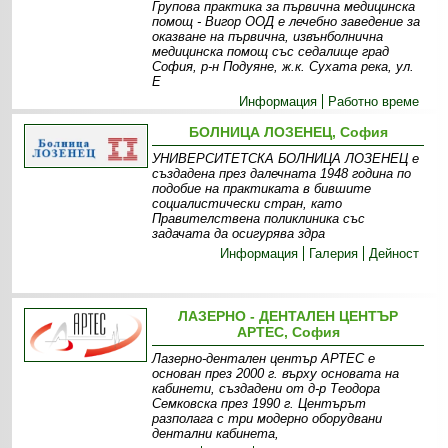
Групова практика за първична медицинска
помощ - Вигор ООД е лечебно заведение за
оказване на първична, извънболнична
медицинска помощ със седалище град
София, р-н Подуяне, ж.к. Сухата река, ул.
Е
Информация
Работно време
БОЛНИЦА ЛОЗЕНЕЦ, София
УНИВЕРСИТЕТСКА БОЛНИЦА ЛОЗЕНЕЦ е
създадена през далечната 1948 година по
подобие на практиката в бившите
социалистически стран, като
Правителствена поликлиника със
задачата да осигурява здра
Информация
Галерия
Дейност
ЛАЗЕРНО - ДЕНТАЛЕН ЦЕНТЪР
АРТЕС, София
Лазерно-дентален център АРТЕС е
основан през 2000 г. върху основата на
кабинети, създадени от д-р Теодора
Семковска през 1990 г. Центърът
разполага с три модерно оборудвани
дентални кабинета,