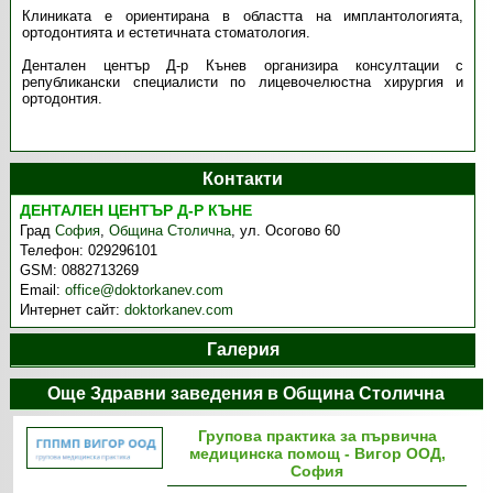
Клиниката е ориентирана в областта на имплантологията,
ортодонтията и естетичната стоматология.
Дентален център Д-р Кънев организира консултации с
републикански специалисти по лицевочелюстна хирургия и
ортодонтия.
Контакти
ДЕНТАЛЕН ЦЕНТЪР Д-Р КЪНЕ
Град
София
,
Община Столична
,
ул. Осогово 60
Телефон:
029296101
GSM:
0882713269
Email:
office@doktorkanev.com
Интернет сайт:
doktorkanev.com
Галерия
Още Здравни заведения в Община Столична
Групова практика за първична
медицинска помощ - Вигор ООД,
София