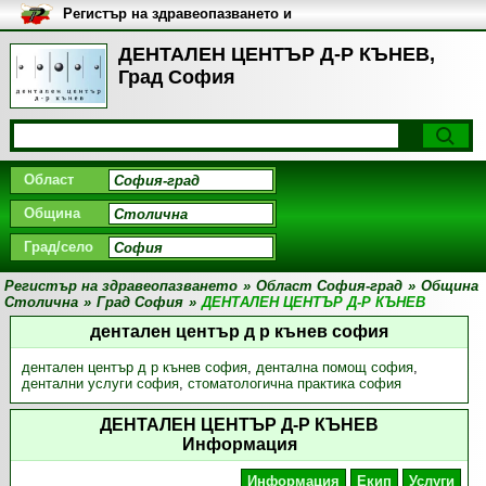
Регистър на здравеопазването и
медицинските заведения в
България
ДЕНТАЛЕН ЦЕНТЪР Д-Р КЪНЕВ,
Град София
Област
Община
Град/село
Регистър на здравеопазването
»
Област София-град
»
Община
Столична
»
Град София
»
ДЕНТАЛЕН ЦЕНТЪР Д-Р КЪНЕВ
дентален център д р кънев софия
дентален център д р кънев софия
,
дентална помощ софия
,
дентални услуги софия
,
стоматологична практика софия
ДЕНТАЛЕН ЦЕНТЪР Д-Р КЪНЕВ
Информация
Информация
Екип
Услуги