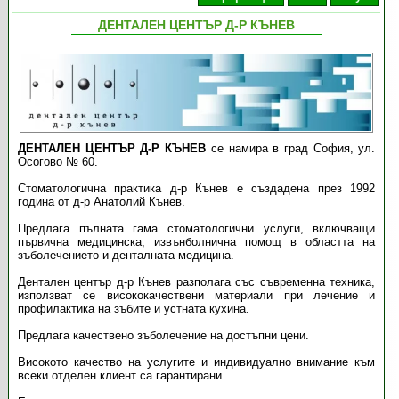
ДЕНТАЛЕН ЦЕНТЪР Д-Р КЪНЕВ
ДЕНТАЛЕН ЦЕНТЪР Д-Р КЪНЕВ
се намира в град София, ул.
Осогово № 60.
Стоматологична практика д-р Кънев е създадена през 1992
година от д-р Анатолий Кънев.
Предлага пълната гама стоматологични услуги, включващи
първична медицинска, извънболнична помощ в областта на
зъболечението и денталната медицина.
Дентален център д-р Кънев разполага със съвременна техника,
използват се висококачествени материали при лечение и
профилактика на зъбите и устната кухина.
Предлага качествено зъболечение на достъпни цени.
Високото качество на услугите и индивидуално внимание към
всеки отделен клиент са гарантирани.