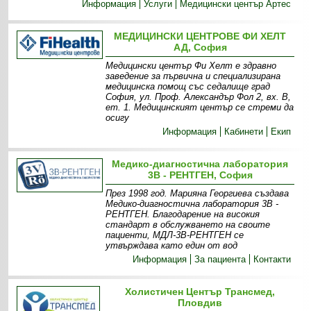
Информация
Услуги
Медицински център Артес
МЕДИЦИНСКИ ЦЕНТРОВЕ ФИ ХЕЛТ
АД, София
Медицински център Фи Хелт е здравно
заведение за първична и специализирана
медицинска помощ със седалище град
София, ул. Проф. Александър Фол 2, вх. В,
ет. 1. Медицинският център се стреми да
осигу
Информация
Кабинети
Екип
Медико-диагностична лаборатория
3В - РЕНТГЕН, София
През 1998 год. Марияна Георгиева създава
Медико-диагностична лаборатория 3В -
РЕНТГЕН. Благодарение на високия
стандарт в обслужването на своите
пациенти, МДЛ-3В-РЕНТГЕН се
утвърждава като един от вод
Информация
За пациента
Контакти
Холистичен Център Трансмед,
Пловдив