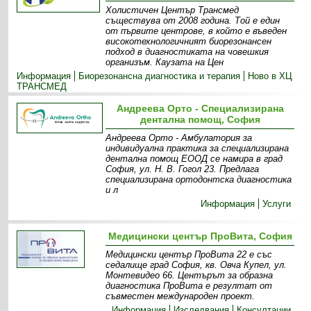
Холистичен Център Трансмед
съществува от 2008 година. Той е един
от първите центрове, в който е въведен
високотехнологичният биорезонансен
подход в диагностиката на човешкия
организъм. Каузата на Цен
Информация
Биорезонансна диагностика и терапия
Ново в ХЦ
ТРАНСМЕД
Андреева Орто - Специализирана
дентална помощ, София
Андреева Орто - Амбулатория за
индивидуална практика за специализирана
дентална помощ ЕООД се намира в град
София, ул. Н. В. Гогол 23. Предлага
специализирана ортодонтска диагностика
и л
Информация
Услуги
Медицински център ПроВита, София
Медицински център ПроВита 22 е със
седалище град София, кв. Овча Купел, ул.
Монтевидео 66. Центърът за образна
диагностика ПроВита e резултат от
съвместен международен проект.
Информация
Изследвания
Консултации