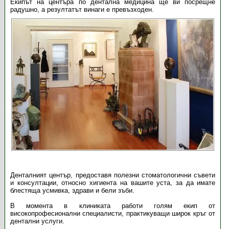
Екипът на центъра по дентална медицина ще ви посрещне
радушно, а резултатът винаги е превъзходен.
Денталният център, предоставя полезни стоматологични съвети
и консултации, относно хигиента на вашите уста, за да имате
блестяща усмивка, здрави и бели зъби.
В момента в клиниката работи голям екип от
високопрофесионални специалисти, практикуващи широк кръг от
дентални услуги.