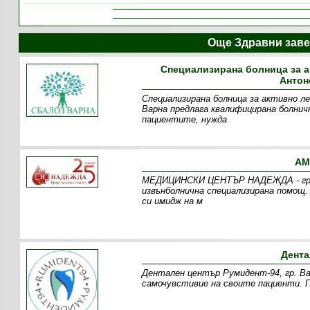
Още Здравни заве
Специализирана болница за а
Антон
Специализирана болница за активно ле
Варна предлага квалифицирана болнич
пациентите, нужда
АМ
МEДИЦИНСКИ ЦЕНТЪР НАДЕЖДА - гр. Ва
извънболнична специализирана помощ.
си имидж на м
Дента
Дентален център Румидент-94, гр. Ва
самочувстивие на своите пациенти. П