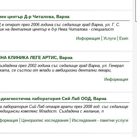
лен център Д-р Читалова, Варна
 открит през 2006 година със седалище град Варна, ул. Г. С.
ик на денталния център е д-р Нева Читалова - специалист
Информация
Услуги
Екип
НА КЛИНИКА ЛЕГЕ АРТИС, Варна
адена през 2002 година със седалище град Варна, ул. Генерал
ката, се състои от млади и амбициозни дентални лекари,
Информация
-диагностична лаборатория Сий Лаб ООД, Варна
 лаборатория Сий Лаб отваря врати през 2008 год. със седалище
 медицински комплекс Младост. Създадена с желание, п
формация
Ценоразпис изследвания
Изследвания - пакетни услуги