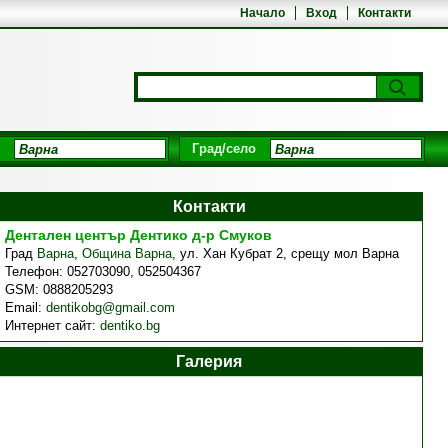
Начало
Вход
Контакти
Град/село
Контакти
Дентален център Дентико д-р Смуков
Град
Варна
,
Община Варна
,
ул. Хан Кубрат 2, срещу мол Варна
Телефон:
052703090, 052504367
GSM:
0888205293
Email:
dentikobg@gmail.com
Интернет сайт:
dentiko.bg
Галерия