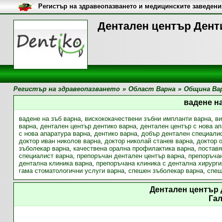
Регистър на здравеопазването и медицинските заведени
Дентален център Денти
Регистър на здравеопазването
»
Област Варна
»
Община Ва
вадене н
вадене на зъб варна
,
вискококачествени зъбни импланти варна
,
ви
варна
,
дентален център дентико варна
,
дентален център с нова а
с нова апаратура варна
,
дентико варна
,
добър дентален специали
доктор иван николов варна
,
доктор николай станев варна
,
доктор 
зъболекар варна
,
качествена орална профилактика варна
,
поставя
специалист варна
,
препоръчан дентален център варна
,
препоръчан
дентална клиника варна
,
препоръчана клиника с дентална хирурги
гама стоматологични услуги варна
,
спешен зъболекар варна
,
спеш
Дентален център 
Га