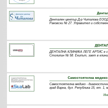
Дента
Дентален център Д-р Читалова ЕООД е
Раковски № 27. Управител и собствен
ДЕНТАЛ
ДЕНТАЛНА КЛИНИКА ЛЕГЕ АРТИС е създ
Столипин № 58. Екипът, зает в клини
Самостоятелна медико
Самостоятелна медико - диагностична
град Варна, бул. Република 15, ет. 1,
Ин