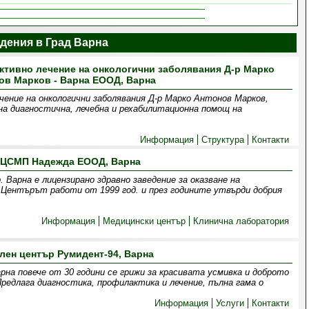
дения в Град Варна
ктивно лечение на онкологични заболявания Д-р Марко
ов Марков - Варна ЕООД, Варна
чение на онкологични заболявания Д-р Марко Антонов Марков,
на диагностична, лечебна и рехабилитационна помощ на
Информация
Структура
Контакти
ЦСМП Надежда ЕООД, Варна
рна е лицензирано здравно заведение за оказване на
 Центърът работи от 1999 год. и през годините утвърди добрия
Информация
Медицински център
Клинична лаборатория
лен център Румидент-94, Варна
рна повече от 30 години се грижи за красивата усмивка и доброто
редлага диагностика, профилактика и лечение, пълна гама о
Информация
Услуги
Контакти