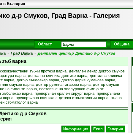
я в България
ко д-р Смуков, Град Варна - Галерия
Област
Община
рна
»
Град Варна
»
Дентален център Дентико д-р Смуков
а зъб варна
сококачествени зъбни протези варна
,
дентален лекар доктор смуков
паратура варна
,
дентална клиника дентико варна
,
дентална клиника
ст варна
,
добър зъболекар варна
,
доктор дария куманова варна
,
огнян смуков варна
,
доктор румяна гагарова варна
,
доктор смуков
не на силанти варна
,
поставяне на хиалуронов филър от
 зъболекар варна
,
препоръчан орален хирург варна
,
препоръчана
я варна
,
препоръчана клиника с детска стоматология варна
,
пълна
ен стоматолог варна
Дентико д-р Смуков
лерия
Информация
Екип
Галерия