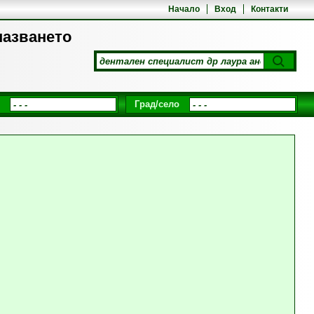
Начало
Вход
Контакти
пазването
Град/село