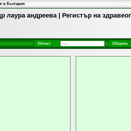
я в България
р лаура андреева | Регистър на здравео
Област
Община