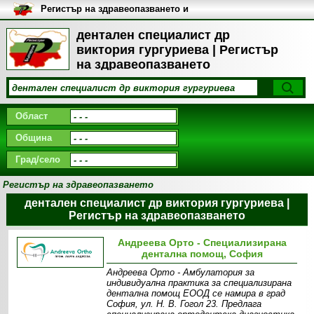
Регистър на здравеопазването и
медицинските заведения в
България
дентален специалист др
виктория гургуриева | Регистър
на здравеопазването
Област
Община
Град/село
Регистър на здравеопазването
дентален специалист др виктория гургуриева |
Регистър на здравеопазването
Андреева Орто - Специализирана
дентална помощ, София
Андреева Орто - Амбулатория за
индивидуална практика за специализирана
дентална помощ ЕООД се намира в град
София, ул. Н. В. Гогол 23. Предлага